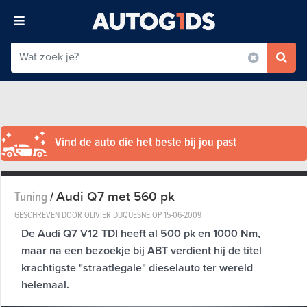
Vind de auto die het beste bij jou past
Audi Q7 met 560 pk
Tuning
/
GESCHREVEN DOOR OLIVIER DUQUESNE OP
15-06-2009
De Audi Q7 V12 TDI heeft al 500 pk en 1000 Nm,
maar na een bezoekje bij ABT verdient hij de titel
krachtigste "straatlegale" dieselauto ter wereld
helemaal.