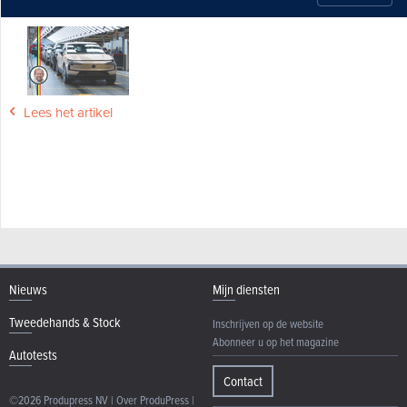
Lees het artikel
Nieuws
Mijn diensten
Tweedehands & Stock
Inschrijven op de website
Abonneer u op het magazine
Autotests
Contact
©2026 Produpress NV | Over ProduPress |