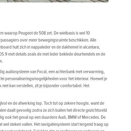
rm waarop Peugeot de 508 zet. De wielbasis is wel 10
erpassagiers over meer bewegingsruimte beschikken. Alle
shboard hult zich in nappaleder en de dakhemel in alcantara,
DS 9 met details zoals de met leder beklede deurhendels en de
n.
ig audiosysteem van Focal, een achterbank met verwarming,
rlei personaliseringsmogelijkheden voor het interieur. Hoewel je
niet kan verstellen, zit je bijzonder comfortabel. Het
stijlvol en de afwerking top. Toch tot op zekere hoogte, want de
len daalt gevoelig zodra ze zich buiten het directe gezichtsveld
dig ook het geval op een duurdere Audi, BMW of Mercedes. De
 wel steken vallen. Het navigatiesysteem start tergend traag op
ment oogt gedateerd. Gelukkig zijn er snelknoppen onderaan op