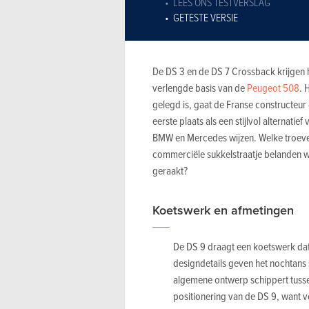
LEES ONS TESTVERSLAG
GETESTE VERSIE
De DS 3 en de DS 7 Crossback krijgen 
verlengde basis van de
Peugeot 508
. 
gelegd is, gaat de Franse constructeur 
eerste plaats als een stijlvol alternat
BMW en Mercedes wijzen. Welke troeven
commerciële sukkelstraatje belanden
geraakt?
Koetswerk en afmetingen
De DS 9 draagt een koetswerk dat 
designdetails geven het nochtans s
algemene ontwerp schippert tussen 
positionering van de DS 9, want 