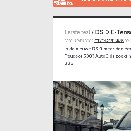
Eerste test
/
DS 9 E-Tens
GESCHREVEN DOOR
STEVEN APPELMANS
OP
Is de nieuwe DS 9 meer dan een
Peugeot 508? AutoGids zoekt he
225.