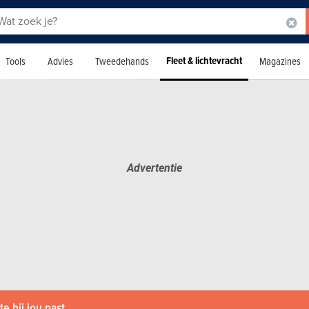
Fleet & lichtevracht
Tools
Advies
Tweedehands
Magazines
e bij jou past