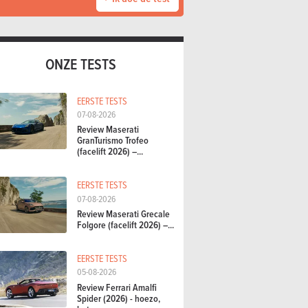
ONZE TESTS
EERSTE TESTS
07-08-2026
Review Maserati
GranTurismo Trofeo
(facelift 2026) –...
EERSTE TESTS
07-08-2026
Review Maserati Grecale
Folgore (facelift 2026) –...
EERSTE TESTS
05-08-2026
Review Ferrari Amalfi
Spider (2026) - hoezo,