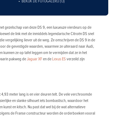
BEKIJK DE FOTOGALERIJ (13)
het gezelschap van deze DS 9, een luxueuze vierdeurs op de
Hoewel de link met de inmiddels legendarische Citroën DS snel
die vergelijking liever uit de weg. Ze omschrijven de DS 9 in de
ief voor de gevestigde waarden, waarmee ze uiteraard naar Audi,
 kunnen ze op tafel leggen om te vermijden dat ze in het
 waarin pakweg de
Jaguar XF
en de
Lexus ES
verzeild zijn
4,93 meter lang is en vier deuren telt. De vele verchroomde
ierlijke en slanke silhouet iets bombastisch, waardoor het
kunst en kitsch. Nu past dat wel bij de wat alternatieve
volgens de Franse constructeur worden de orderboeken vooral