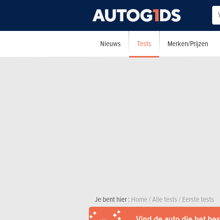
Tests
Nieuws
Merken/Prijzen
Je bent hier :
Home
/
Alle tests
/
Eerste tests
Vind de auto die het best