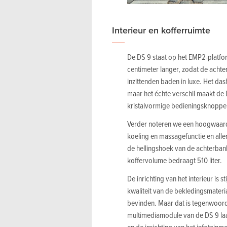
Interieur en kofferruimte
De DS 9 staat op het EMP2-platfo
centimeter langer, zodat de acht
inzittenden baden in luxe. Het da
maar het échte verschil maakt de 
kristalvormige bedieningsknoppe
Verder noteren we een hoogwaard
koeling en massagefunctie en alle
de hellingshoek van de achterbank 
koffervolume bedraagt 510 liter.
De inrichting van het interieur is 
kwaliteit van de bekledingsmateria
bevinden. Maar dat is tegenwoor
multimediamodule van de DS 9 laat
en de inrichting van het infotain