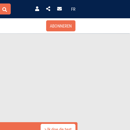
FR
ABONNEREN
> Ik doe de test