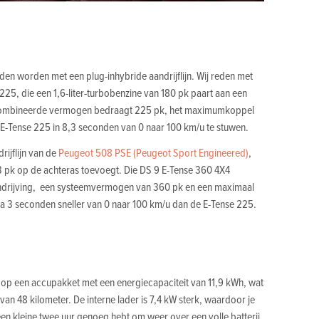
den worden met een plug-inhybride aandrijflijn. Wij reden met
25, die een 1,6-liter-turbobenzine van 180 pk paart aan een
ecombineerde vermogen bedraagt 225 pk, het maximumkoppel
E-Tense 225 in 8,3 seconden van 0 naar 100 km/u te stuwen.
rijflijn van de
Peugeot 508 PSE (Peugeot Sport Engineered)
,
13 pk op de achteras toevoegt. Die DS 9 E-Tense 360 4X4
ndrijving, een systeemvermogen van 360 pk en een maximaal
na 3 seconden sneller van 0 naar 100 km/u dan de E-Tense 225.
 op een accupakket met een energiecapaciteit van 11,9 kWh, wat
 van 48 kilometer. De interne lader is 7,4 kW sterk, waardoor je
een kleine twee uur genoeg hebt om weer over een volle batterij