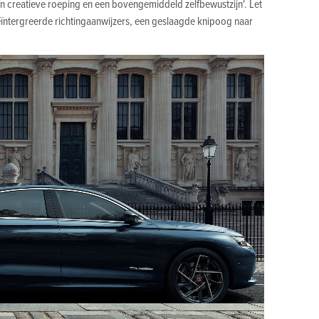
n creatieve roeping en een bovengemiddeld zelfbewustzijn'. Let
eïntergreerde richtingaanwijzers, een geslaagde knipoog naar