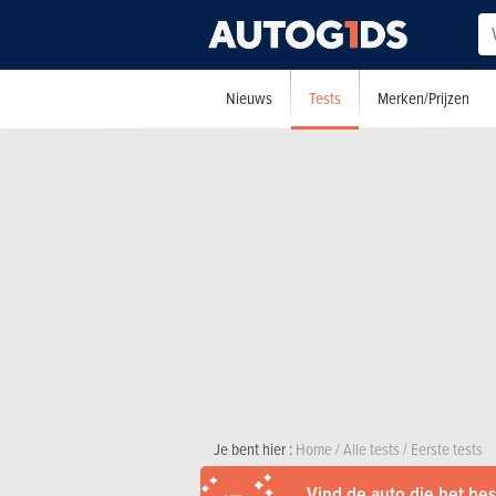
Tests
Nieuws
Merken/Prijzen
Je bent hier :
Home
/
Alle tests
/
Eerste tests
Vind de auto die het best