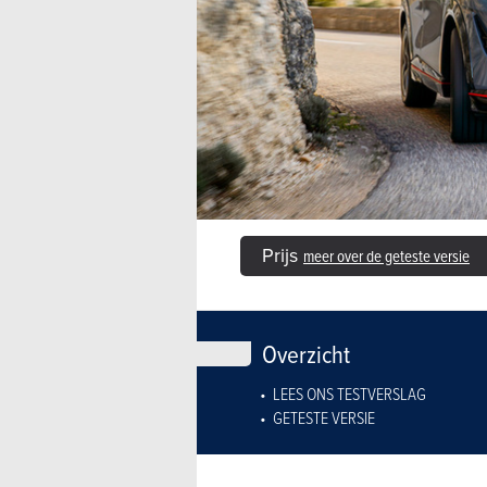
Prijs
meer over de geteste versie
Overzicht
LEES ONS TESTVERSLAG
GETESTE VERSIE