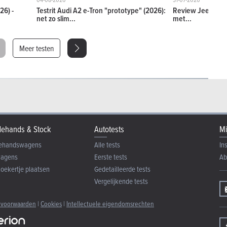
26) -
Testrit Audi A2 e-Tron "prototype" (2026):
Review Jeep Comp
net zo slim...
met...
Meer testen
ehands & Stock
Autotests
Mi
ehandswagens
Alle tests
In
wagens
Eerste tests
Ab
zoekertje plaatsen
Gedetailleerde tests
Vergelijkende tests
 voorwaarden
|
Cookies
|
Intellectuele eigendomsrechten