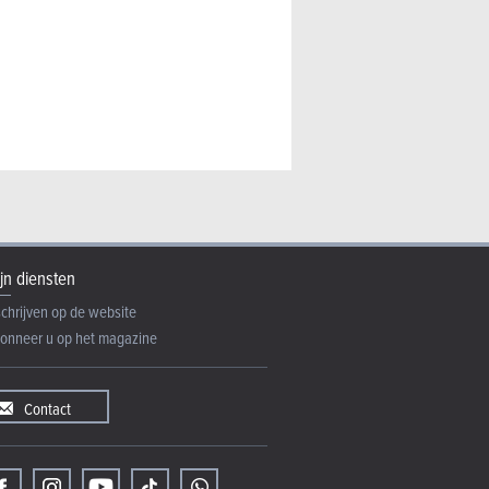
ass 4xe (2026) - alsnog
jn diensten
schrijven op de website
onneer u op het magazine
Contact