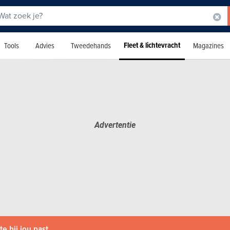
Fleet & lichtevracht
Tools
Advies
Tweedehands
Magazines
e bij jou past