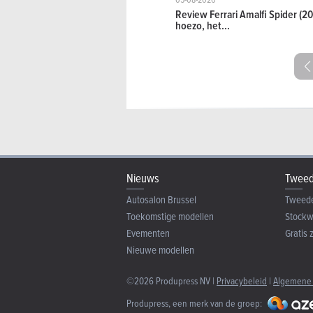
Review Ferrari Amalfi Spider (20
hoezo, het...
Nieuws
Tweed
Autosalon Brussel
Tweed
Toekomstige modellen
Stock
Evementen
Gratis 
Nieuwe modellen
©2026 Produpress NV |
Privacybeleid
|
Algemene
Produpress, een merk van de groep: