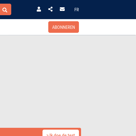
FR
ABONNEREN
> Ik doe de test