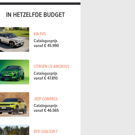
IN HETZELFDE BUDGET
KIA EV5
Catalogusprijs
vanaf € 45.990
CITROËN C5 AIRCROSS
Catalogusprijs
vanaf € 47.810
JEEP COMPASS
Catalogusprijs
vanaf € 46.565
BYD SEALION 7