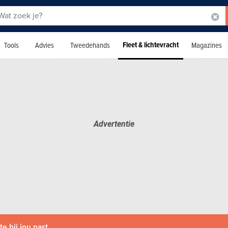
Fleet & lichtevracht
Tools
Advies
Tweedehands
Magazines
e bij jou past