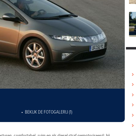
BEKIJK DE FOTOGALERIJ (1)
turen, comfortabel, ruim en als diesel straf gemotoriseerd: hij