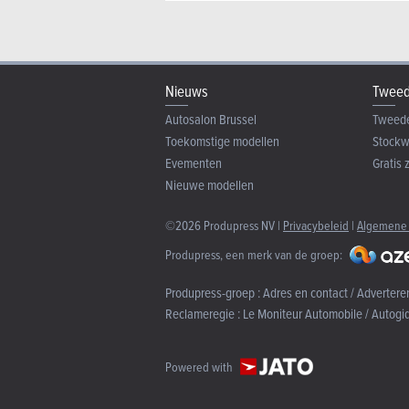
Nieuws
Tweed
Autosalon Brussel
Tweed
Toekomstige modellen
Stock
Evementen
Gratis 
Nieuwe modellen
©2026 Produpress NV |
Privacybeleid
|
Algemene
Produpress, een merk van de groep:
Produpress-groep :
Adres en contact / Advertere
Reclameregie :
Le Moniteur Automobile / Autogi
Powered with