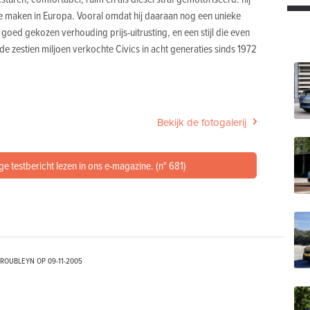
te maken in Europa. Vooral omdat hij daaraan nog een unieke
oed gekozen verhouding prijs-uitrusting, en een stijl die even
 de zestien miljoen verkochte Civics in acht generaties sinds 1972
Bekijk de fotogalerij
ge testbericht lezen in ons e-magazine. (n° 681)
TROUBLEYN OP
09-11-2005