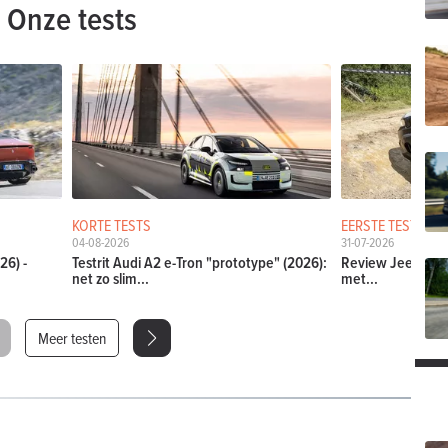
Onze tests
KORTE TESTS
EERSTE TESTS
04-08-2026
31-07-2026
26) -
Testrit Audi A2 e-Tron "prototype" (2026):
Review Jeep Comp
net zo slim...
met...
Meer testen