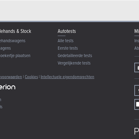
ehands & Stock
Autotests
Mi
ehandswagens
Alle tests
In
wagens
Eerste tests
Ab
zoekertje plaatsen
Gedetailleerde tests
Vergelijkende tests
 voorwaarden
|
Cookies
|
Intellectuele eigendomsrechten
n
ds