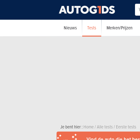
Tests
Nieuws
Merken/Prijzen
Je bent hier :
Home
/
Alle tests
/
Eerste tests
Vind de auto die het best