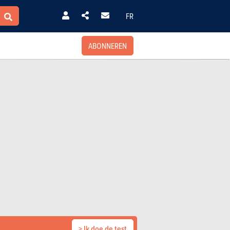
FR
ABONNEREN
> Ik doe de test