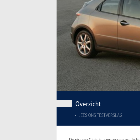
Overzicht
LEES ONS TESTVERSLAG
De nieuwe Civic is aangenaam om te bes