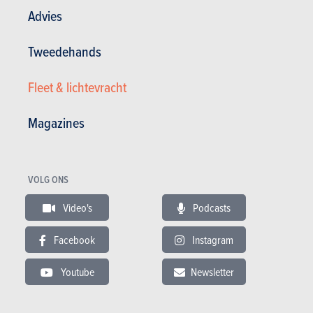
Advies
Tweedehands
Fleet & lichtevracht
Magazines
Om maar te zeggen dat de stijl van dit kleintje allerminst
VOLG ONS
origineel is. Beter goed gepikt dan slecht uitgevonden, zeker?
Hoe het ook zij, binnen die 3,62 meter lange, 1,65 meter brede
Video's
Podcasts
en 1,58 meter hoge contouren heeft Leapmotor wel behoorlijk
wat binnenruimte weten creëren. En dat hebben de Chinezen
Facebook
Instagram
echt wel zelf gedaan (denken we toch).
Youtube
Newsletter
Interieur
Leapmotor T03