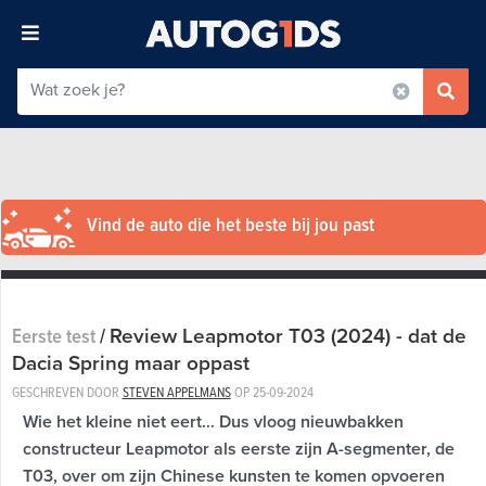
Vind de auto die het beste bij jou past
Review Leapmotor T03 (2024) - dat de
Eerste test
/
Dacia Spring maar oppast
GESCHREVEN DOOR
STEVEN APPELMANS
OP
25-09-2024
Wie het kleine niet eert… Dus vloog nieuwbakken
constructeur Leapmotor als eerste zijn A-segmenter, de
T03, over om zijn Chinese kunsten te komen opvoeren