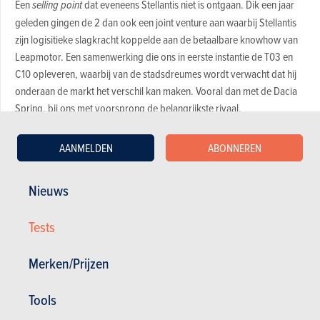
Een
selling point
dat eveneens Stellantis niet is ontgaan. Dik een jaar
geleden gingen de 2 dan ook een joint venture aan waarbij Stellantis
zijn logisitieke slagkracht koppelde aan de betaalbare knowhow van
Leapmotor. Een samenwerking die ons in eerste instantie de T03 en
C10 opleveren, waarbij van de stadsdreumes wordt verwacht dat hij
onderaan de markt het verschil kan maken. Vooral dan met de Dacia
Spring, bij ons met voorsprong de belangrijkste rivaal.
AANMELDEN
ABONNEREN
Design
Leapmotor T03
Een ding is zeker, over de looks van de T03 is er niet heel veel
Nieuws
vergaderd geweest. Op een dag heeft één van de tekenaars
allicht de foto’s van wijlen de Smart Forfour op tafel geploft,
Tests
beelden waarbij Mister Zhu eens instemmend zal hebben
geknikt. En daarmee was de zaak waarschijnlijk beklonken.
Merken/Prijzen
Tools