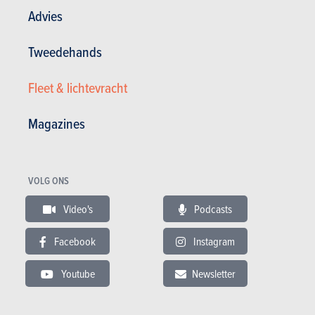
Advies
In dit artikel :
KIA
,
KIA Picanto
Tweedehands
Fleet & lichtevracht
Magazines
GESCHREVEN DOOR
LAURENT BLAIRON
OP
16-08-2017
Redactiesecretaris/eindredacteur/testrijder AutoGids
VOLG ONS
Video's
Podcasts
Facebook
Instagram
Youtube
Newsletter