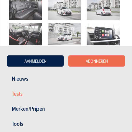
AANMELDEN
ABONNEREN
Nieuws
Tests
Lees ons testverslag
Robotportret en conclusie
Merken/Prijzen
Magazine kopen (n° 986)
Tools