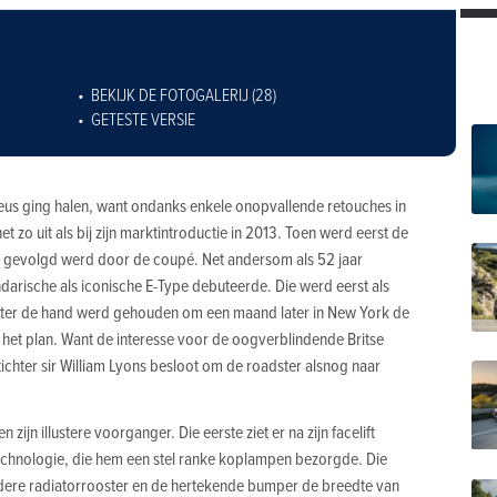
BEKIJK DE FOTOGALERIJ (28)
GETESTE VERSIE
 neus ging halen, want ondanks enkele onopvallende retouches in
t zo uit als bij zijn marktintroductie in 2013. Toen werd eerst de
er gevolgd werd door de coupé. Net andersom als 52 jaar
ndarische als iconische E-Type debuteerde. Die werd eerst als
chter de hand werd gehouden om een maand later in New York de
 het plan. Want de interesse voor de oogverblindende Britse
chter sir William Lyons besloot om de roadster alsnog naar
 zijn illustere voorganger. Die eerste ziet er na zijn facelift
technologie, die hem een stel ranke koplampen bezorgde. Die
dere radiatorrooster en de hertekende bumper de breedte van