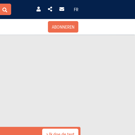
FR
ABONNEREN
> Ik doe de test