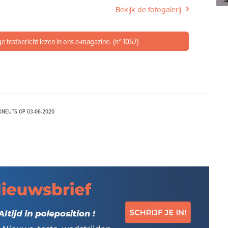
Bekijk de fotogalerij
e testbericht lezen in ons e-magazine. (n° 1057)
KNEUTS OP
03-06-2020