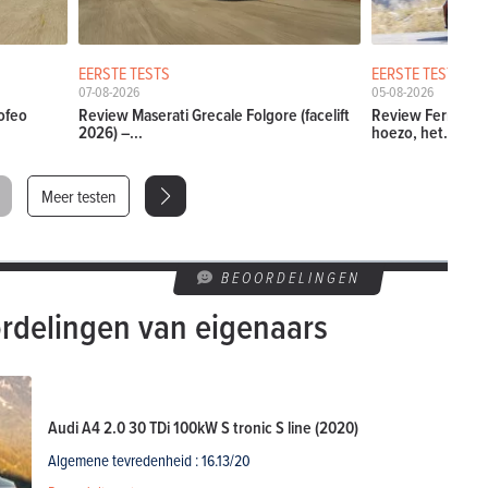
EERSTE TESTS
EERSTE TESTS
07-08-2026
05-08-2026
ofeo
Review Maserati Grecale Folgore (facelift
Review Ferrari Am
2026) –...
hoezo, het...
Meer testen
BEOORDELINGEN
rdelingen van eigenaars
Audi A4 2.0 30 TDi 100kW S tronic S line (2020)
Algemene tevredenheid : 16.13/20