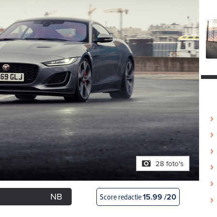
28 foto's
NB
Score redactie
15.99 /20