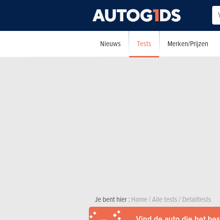
Tests
Nieuws
Merken/Prijzen
Je bent hier :
Home
/
Alle tests
/
Detailtests
Vind de auto die het best