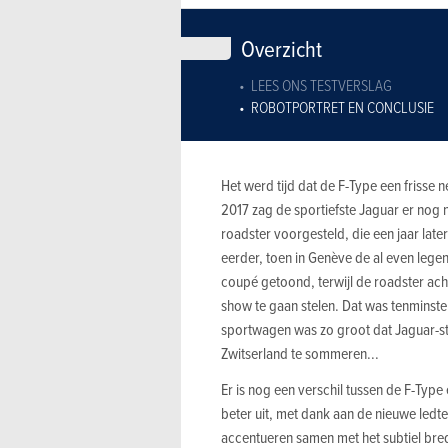
Overzicht
LEES ONS TESTVERSLAG
ROBOTPORTRET EN CONCLUSIE
Het werd tijd dat de F-Type een frisse
2017 zag de sportiefste Jaguar er nog ne
roadster voorgesteld, die een jaar lat
eerder, toen in Genève de al even lege
coupé getoond, terwijl de roadster a
show te gaan stelen. Dat was tenminste
sportwagen was zo groot dat Jaguar-sti
Zwitserland te sommeren...
Er is nog een verschil tussen de F-Type en
beter uit, met dank aan de nieuwe led
accentueren samen met het subtiel bre