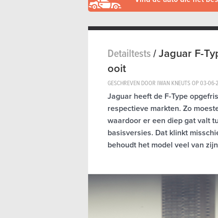
Detailtests
/
Jaguar F-Ty
ooit
GESCHREVEN DOOR IWAN KNEUTS OP
03-06-
Jaguar heeft de F-Type opgefri
respectieve markten. Zo moest
waardoor er een diep gat valt tu
basisversies. Dat klinkt missch
behoudt het model veel van zij