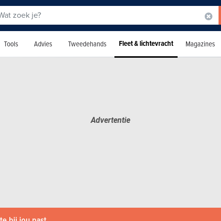
Fleet & lichtevracht
Tools
Advies
Tweedehands
Magazines
e bij jou past