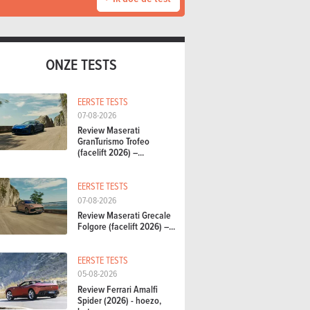
ONZE TESTS
EERSTE TESTS
07-08-2026
Review Maserati
GranTurismo Trofeo
(facelift 2026) –...
EERSTE TESTS
07-08-2026
Review Maserati Grecale
Folgore (facelift 2026) –...
EERSTE TESTS
05-08-2026
Review Ferrari Amalfi
Spider (2026) - hoezo,