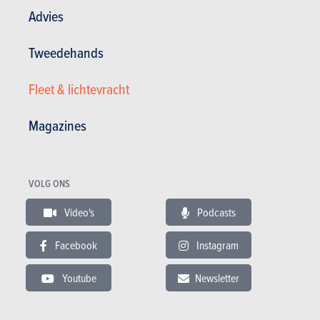
Advies
Tweedehands
VIDEO
Fleet & lichtevracht
Laatste aanbevolen video
Magazines
VOLG ONS
BUDGET
Video's
Podcasts
In hetzelfde budget
Facebook
Instagram
Youtube
Newsletter