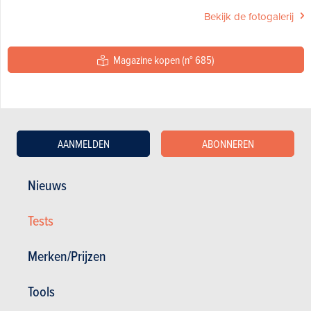
Bekijk de fotogalerij
Magazine kopen (n° 685)
In dit artikel :
Toyota
,
Toyota Corolla
AANMELDEN
ABONNEREN
Nieuws
GESCHREVEN DOOR BERT TROUBLEYN OP
05-01-2006
Tests
Merken/Prijzen
Tools