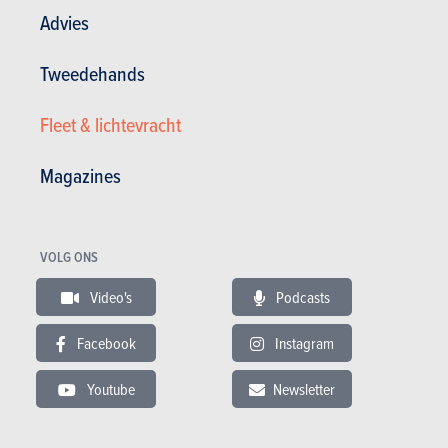
Advies
Tweedehands
Fleet & lichtevracht
Magazines
Wat verandert er?
Zolang je niet voor de automaat gaat, krijgt de 1.5 Skyactiv-G
VOLG ONS
ondersteuning van een microhybride module, Mazda's bekende M
Hybrid. Een batterij van 24 volt duwt samen met de elektromotor en
Video's
Podcasts
de remenergierecuperatie de CO2-uitstoot op deze manier
neerwaarts, van 111 naar 94 g/km.
Facebook
Instagram
Het start-stopsysteem mag vroeger ingrijpen, maar de 2 doet wel wat
Youtube
Newsletter
van hem wordt verwacht. Let een beetje op je tellen en je kan in de
versie met manuele zesbak de verbruiksmeter zowaar met de grens