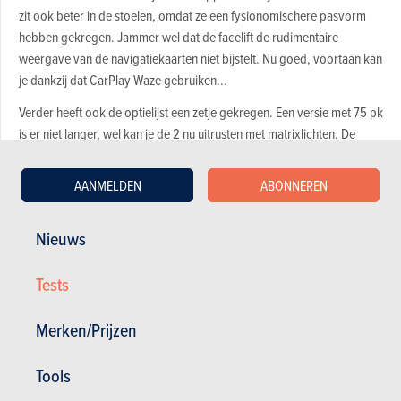
zit ook beter in de stoelen, omdat ze een fysionomischere pasvorm
hebben gekregen. Jammer wel dat de facelift de rudimentaire
weergave van de navigatiekaarten niet bijstelt. Nu goed, voortaan kan
je dankzij dat CarPlay Waze gebruiken...
Verder heeft ook de optielijst een zetje gekregen. Een versie met 75 pk
is er niet langer, wel kan je de 2 nu uitrusten met matrixlichten. De
adaptieve grootlichten kunnen dus aan blijven zonder dat
tegenliggers worden verblind. Zaken als voetgangersdetectie of
AANMELDEN
ABONNEREN
verkeersbordherkenning integreert de 2 vanaf heden ook. Minder
innovatief is de toevoeging van stuurverwarming, maar wel leuk dat
Nieuws
het kan. Een 2 aan gunsttarief is er niet langer. De prijzen starten
meteen aan 17.490 euro.
Tests
Merken/Prijzen
Tools