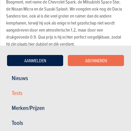
Bsegment, met name de Chevrolet Spark, de Mitsubishi Space Star,
de Nissan Micra en de Suzuki Splash. We voegden ook nog de Dacia
Sandero toe, ook al is die veel groter en ruimer dan de andere
kemphanen, terwijl hij ook als enige in het gezelschap niet wordt
aangedreven door een atmosferische 1.2, maar door een
drukgevoede 0.9. Qua prijs is hij echter perfect vergelijkbaar, zodat
hij zijn plaats hier dubbel en dik verdient.
AANMELDEN
ABONNEREN
Voor en tegen van elke auto
Nieuws
Magazine kopen (n° 894)
Tests
Merken/Prijzen
In dit artikel :
Suzuki
,
Suzuki Splash
,
Dacia
,
Dacia Sandero
,
Mitsubishi
,
Mitsubishi Space Star
,
Hyundai
,
Hyundai i10
,
Chevrolet
,
Tools
Chevrolet Spark
,
Nissan
,
Nissan Micra