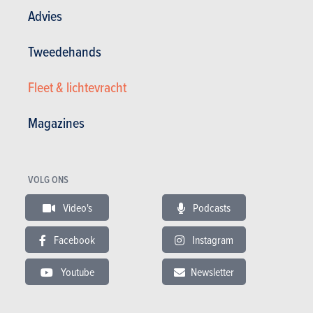
Advies
VIDEO
Tweedehands
Laatste aanbevolen video
Fleet & lichtevracht
Magazines
VOLG ONS
GESCHREVEN DOOR JULIEN MATAGNE OP
04-02-2014
Video's
Podcasts
Facebook
Instagram
Youtube
Newsletter