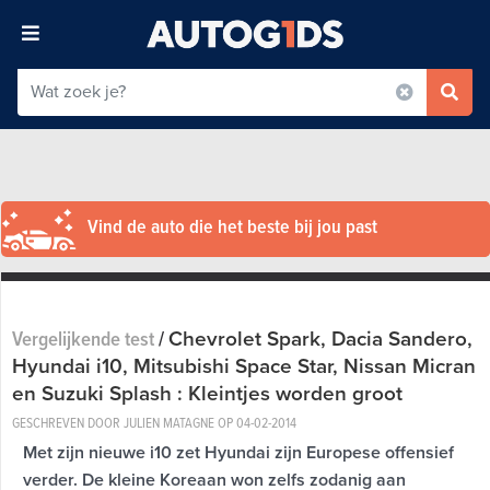
Vind de auto die het beste bij jou past
Chevrolet Spark, Dacia Sandero,
Vergelijkende test
/
Hyundai i10, Mitsubishi Space Star, Nissan Micran
en Suzuki Splash : Kleintjes worden groot
GESCHREVEN DOOR JULIEN MATAGNE OP
04-02-2014
Met zijn nieuwe i10 zet Hyundai zijn Europese offensief
verder. De kleine Koreaan won zelfs zodanig aan