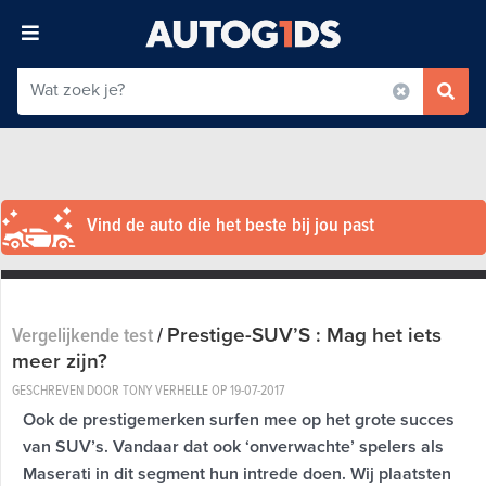
Vind de auto die het beste bij jou past
Prestige-SUV’S : Mag het iets
Vergelijkende test
/
meer zijn?
GESCHREVEN DOOR TONY VERHELLE OP
19-07-2017
Ook de prestigemerken surfen mee op het grote succes
van SUV’s. Vandaar dat ook ‘onverwachte’ spelers als
Maserati in dit segment hun intrede doen. Wij plaatsten