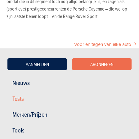
omdat die in dit segment toch nog altijd belangrijk is, en zagen als
(sportieve) prestigeconcurrenten de Porsche Cayenne – die wel op
zijn laatste benen loopt – en de Range Rover Sport.
Voor en tegen van elke auto
Magazine kopen (n° 984)
AANMELDEN
ABONNEREN
Nieuws
In dit artikel :
Maserati
,
Maserati Levante
,
Porsche
,
Porsche Cayenne
,
Land Rover
,
Land Rover Range Rover Sport
Tests
Merken/Prijzen
Tools
GESCHREVEN DOOR TONY VERHELLE OP
19-07-2017