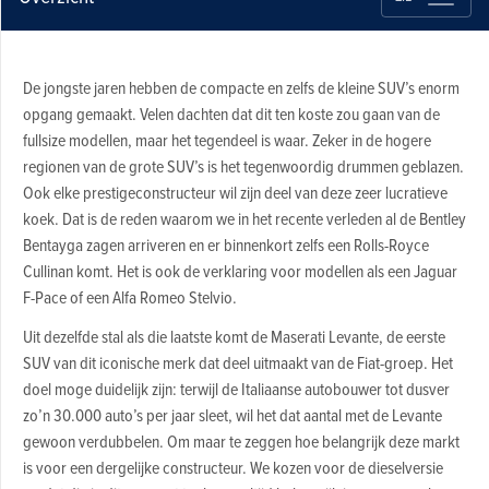
De jongste jaren hebben de compacte en zelfs de kleine SUV’s enorm
opgang gemaakt. Velen dachten dat dit ten koste zou gaan van de
fullsize modellen, maar het tegendeel is waar. Zeker in de hogere
regionen van de grote SUV’s is het tegenwoordig drummen geblazen.
Ook elke prestigeconstructeur wil zijn deel van deze zeer lucratieve
koek. Dat is de reden waarom we in het recente verleden al de Bentley
Bentayga zagen arriveren en er binnenkort zelfs een Rolls-Royce
Cullinan komt. Het is ook de verklaring voor modellen als een Jaguar
F-Pace of een Alfa Romeo Stelvio.
Uit dezelfde stal als die laatste komt de Maserati Levante, de eerste
SUV van dit iconische merk dat deel uitmaakt van de Fiat-groep. Het
doel moge duidelijk zijn: terwijl de Italiaanse autobouwer tot dusver
zo’n 30.000 auto’s per jaar sleet, wil het dat aantal met de Levante
gewoon verdubbelen. Om maar te zeggen hoe belangrijk deze markt
is voor een dergelijke constructeur. We kozen voor de dieselversie