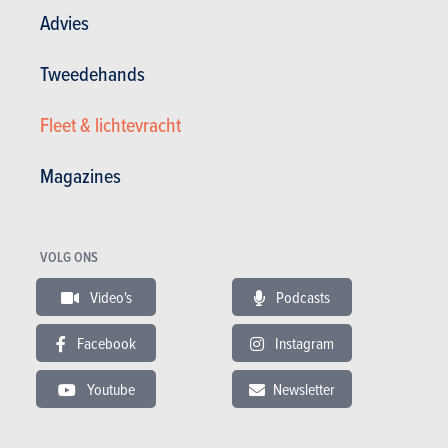
Advies
Tweedehands
Fleet & lichtevracht
Magazines
VOLG ONS
VIDEO
Laatste aanbevolen video
Video's
Podcasts
Facebook
Instagram
Youtube
Newsletter
BUDGET