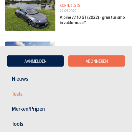
KORTE TESTS
24-06-2022
Alpine A110 GT (2022) - gran turismo
in zakformaat?
KORTE TESTS
03-02-2022
AANMELDEN
ABONNEREN
Alpine A110 S (2022) – en nu serieus?
Nieuws
Tests
VERGELIJKENDE TESTS
12-02-2020
Renault Mégane R.S. Trophy-R vs
Merken/Prijzen
Alpine A110S
Tools