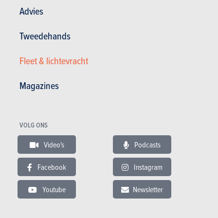
Advies
Tweedehands
Fleet & lichtevracht
Magazines
Tevredenheid eigenaar :
17/20
Algemene tevredenheid :
16.5 / 20
11 000 km - 8 l/100km
VOLG ONS
Deuxième série 1, satisfait de la première donc repris même série mais
mieux équipée...
Video's
Podcasts
22.08.2017
Facebook
Instagram
BMW 1 Reeks Sportshatch - M135i xDrive (2012)
Youtube
Newsletter