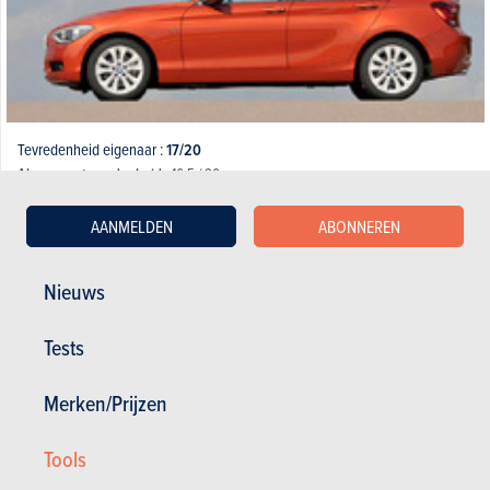
Tevredenheid eigenaar :
17/20
Algemene tevredenheid :
16.5 / 20
0 km - 2 l/100km
AANMELDEN
ABONNEREN
Nieuws
20.03.2018
BMW 1 Reeks Hatch - 118i (100 kW) (2024)
Tests
Merken/Prijzen
Tools