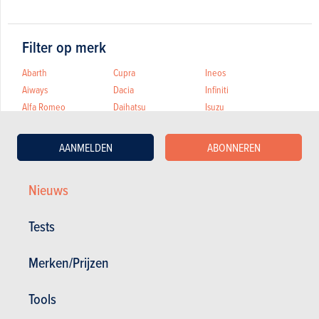
Filter op merk
Abarth
Cupra
Ineos
Aiways
Dacia
Infiniti
Alfa Romeo
Daihatsu
Isuzu
Alpine
DFSK
JAECOO
Artega
Dodge
Jaguar
AANMELDEN
ABONNEREN
Aston Martin
Dongfeng
Jeep
Audi
Donkervoort
KGM
Nieuws
BAIC
DS
KIA
BAW
Ferrari
KTM
Tests
Bentley
Fiat
Lada
Bestune
Firefly
Lamborghini
Merken/Prijzen
BMW
Fisker
Lancia
BMW Alpina
Ford
Land Rover
BYD
Forthing
Leapmotor
Tools
Cadillac
GEELY
Lexus