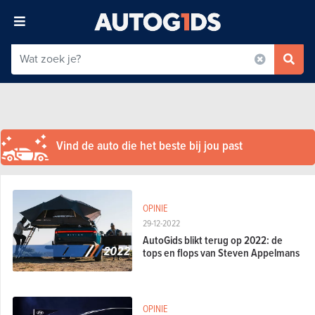
Vind de auto die het beste bij jou past
OPINIE
29-12-2022
AutoGids blikt terug op 2022: de
tops en flops van Steven Appelmans
OPINIE