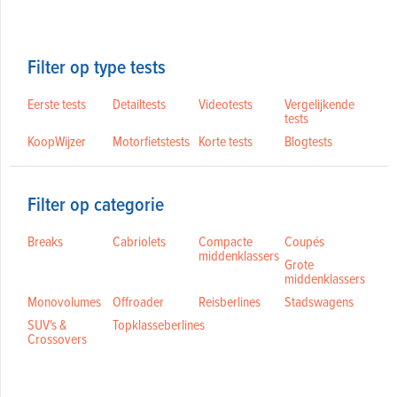
Filter op type tests
Eerste tests
Detailtests
Videotests
Vergelijkende
tests
KoopWijzer
Motorfietstests
Korte tests
Blogtests
Filter op categorie
Breaks
Cabriolets
Compacte
Coupés
middenklassers
Grote
middenklassers
Monovolumes
Offroader
Reisberlines
Stadswagens
SUV's &
Topklasseberlines
Crossovers