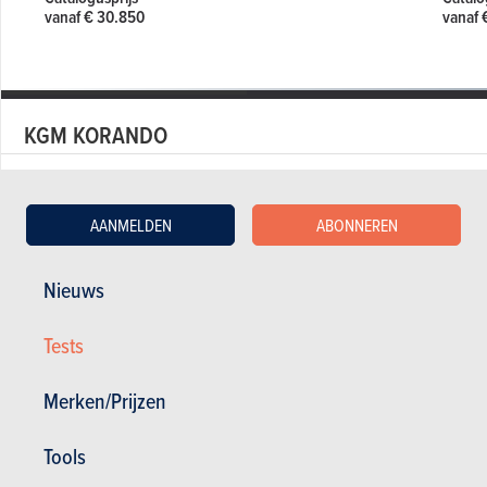
vanaf € 30.850
vanaf 
KGM KORANDO
KGM Korando in stock
AANMELDEN
ABONNEREN
Tweedehands KGM Korando
Actualiteit KGM Korando
Nieuws
Tests KGM Korando
Prijzen KGM Korando
Tests
Specificaties KGM Korando
Merken/Prijzen
Tools