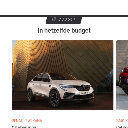
BUDGET
In hetzelfde budget
RENAULT ARKANA
BAIC 
Catalogusprijs
Catalo