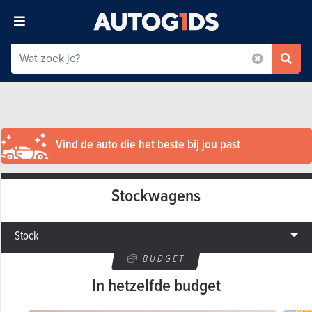
Vind de auto die het beste bij jou past
Stockwagens
Stock
BUDGET
In hetzelfde budget