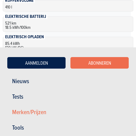
KOFFERVOLUME
410 l
ELEKTRISCHE BATTERIJ
521 km
18.5 kWh/100km
ELEKTRISCH OPLADEN
85.4 kWh
120 kW (DC)
AANMELDEN
ABONNEREN
Elektrisch
Nieuws
BYD Han Emerald Edition
Tests
NB
| Specificaties
Automatisch
517 pk
521 km • 18.5
Merken/Prijzen
kWh/100km
85.4 kWh • 120
4 deuren
5 zitplaatsen
kW (DC)
Tools