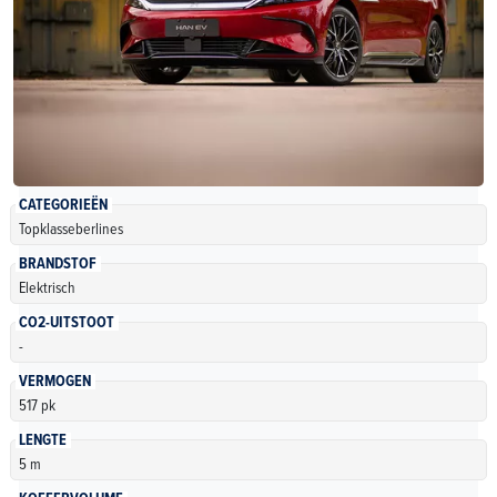
CATEGORIEËN
Topklasseberlines
BRANDSTOF
Elektrisch
CO2-UITSTOOT
-
VERMOGEN
517 pk
LENGTE
5 m