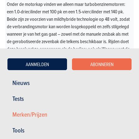
Onder de motorkap vinden we alleen maar turbobenzinemotoren:
een 1.0-driecilinder met 100 pk en een 1.5-viercilinder met 140 pk.
Beide zijn ze voorzien van mildhybride technologie op 48 volt, zodat
de verbrandingsmotor kan worden losgekoppeld en zelfs stilgelegd
wanneer je van het gas gaat – zowel met de manuele zesbak als met
de gerobotiseerde zevenbak die telkens beschikbaar is. Rijden doet
deze break net zo aangenaam als de berline: ook als Wagon weet de
i30 een mooi compromis neer te zetten tussen comfort en
wegligging. Anderzijds valt ook hier op dat het stuur nog altijd
AANMELDEN
ABONNEREN
feedback mist.
Nieuws
De i30 Wagon hoeft niet onder te doen voor de
Europese referenties in dit segment: hij scoort goed op
alle vlakken, met als uitschieter zijn uitzonderlijke
Tests
laadvolume. Wij zouden kiezen voor de veelzijdigheid
van de 1.5 T-GDi.
Merken/Prijzen
Tools
Grote koffer en algemeen comfort