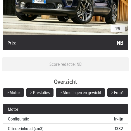
1
/
5
NB
Prijs:
Score redactie: NB
Overzicht
> Motor
> Prestaties
> Afmetingen en gewicht
> Foto's
Motor
Configuratie
In-lijn
Cilinderinhoud (cm3)
1332