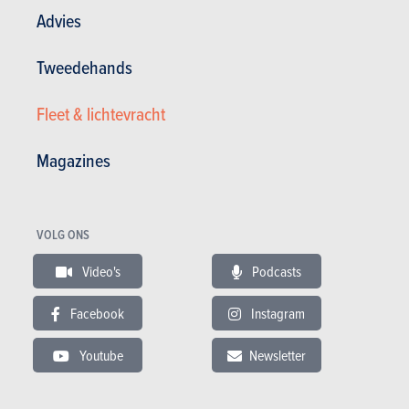
Advies
Testverslagen lezen
Tweedehands
Fleet & lichtevracht
TESTS
JEEP RENEGADE
Magazines
Onze tests
VOLG ONS
Video's
Podcasts
Facebook
Instagram
Youtube
Newsletter