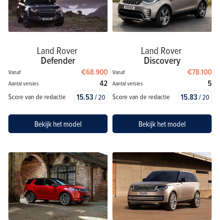
Land Rover
Land Rover
Defender
Discovery
€68.900
€78.100
Vanaf
Vanaf
42
5
Aantal versies
Aantal versies
15.53
/
15.83
/
Score van de redactie
Score van de redactie
20
20
Bekijk het model
Bekijk het model