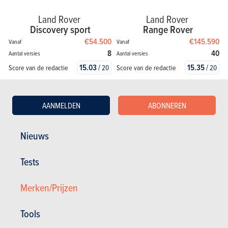
Land Rover
Land Rover
Discovery sport
Range Rover
€54.500
€145.590
Vanaf
Vanaf
8
40
Aantal versies
Aantal versies
15.03
/
15.35
/
Score van de redactie
Score van de redactie
20
20
Bekijk het model
Bekijk het model
AANMELDEN
ABONNEREN
Nieuws
Tests
Merken/Prijzen
Tools
Land Rover
Land Rover
Range Rover Evoque
Range Rover Sport