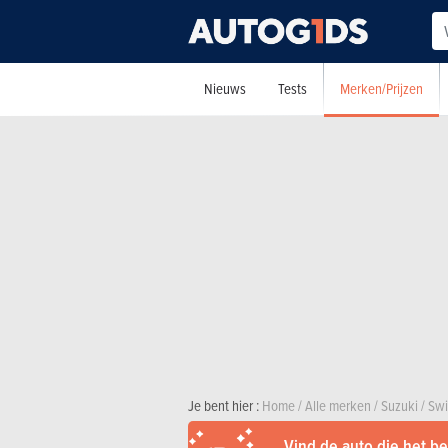
Merken/Prijzen
Nieuws
Tests
Je bent hier :
Home
/
Alle merken
/
Suzuki
/
Swi
Vind de auto die het bes