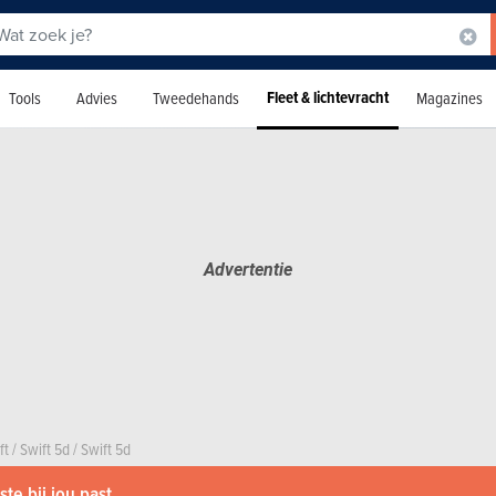
Fleet & lichtevracht
Tools
Advies
Tweedehands
Magazines
ft
/
Swift 5d
/
Swift 5d
te bij jou past