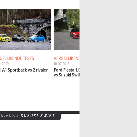
GELIJKENDE TESTS
VERGELIJKENDE TESTS
DETAILTEST
2-2019
18-07-2018
21-06-2017
i A1 Sportback vs 2 rivalen
Ford Fiesta 1.0 EcoBoost 140
Suzuki Swift
vs Suzuki Swift Sport
Veelzijdiger
NIEUWS
SUZUKI SWIFT