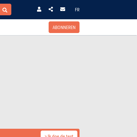
FR
ABONNEREN
> Ik doe de test