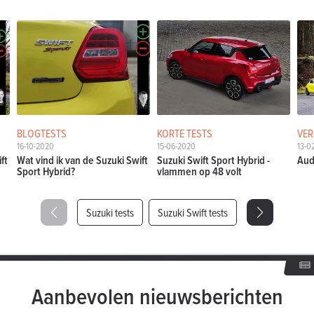
BLOGTESTS
KORTE TESTS
VER
16-10-2020
15-06-2020
13-0
ft
Wat vind ik van de Suzuki Swift
Suzuki Swift Sport Hybrid -
Aud
Sport Hybrid?
vlammen op 48 volt
Suzuki tests
Suzuki Swift tests
Aanbevolen nieuwsberichten