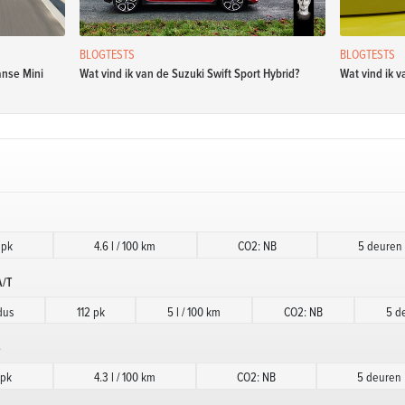
BLOGTESTS
BLOGTESTS
anse Mini
Wat vind ik van de Suzuki Swift Sport Hybrid?
Wat vind ik v
 pk
4.6 l / 100 km
CO2: NB
5 deuren
A/T
dus
112 pk
5 l / 100 km
CO2: NB
5 d
e
 pk
4.3 l / 100 km
CO2: NB
5 deuren