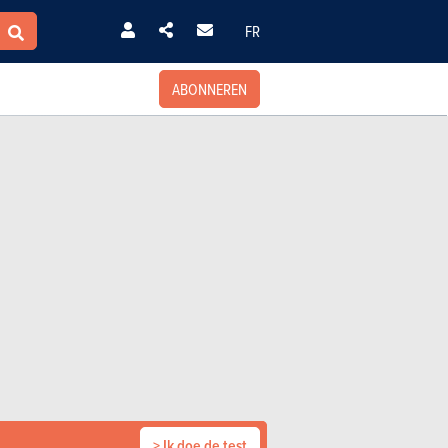
FR
ABONNEREN
> Ik doe de test