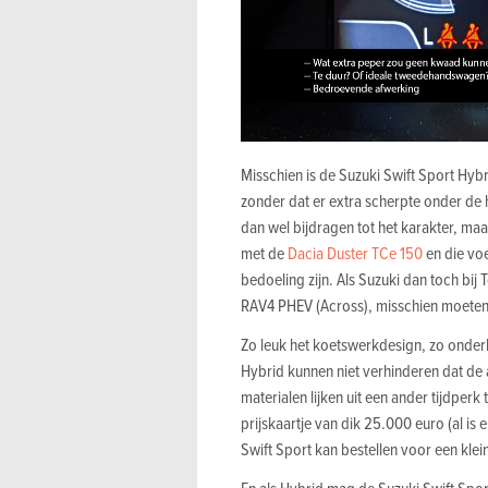
Misschien is de Suzuki Swift Sport Hyb
zonder dat er extra scherpte onder d
dan wel bijdragen tot het karakter, maa
met de
Dacia Duster TCe 150
en die voe
bedoeling zijn. Als Suzuki dan toch bi
RAV4 PHEV (Across), misschien moeten
Zo leuk het koetswerkdesign, zo onderk
Hybrid kunnen niet verhinderen dat de 
materialen lijken uit een ander tijdpe
prijskaartje van dik 25.000 euro (al is
Swift Sport kan bestellen voor een kle