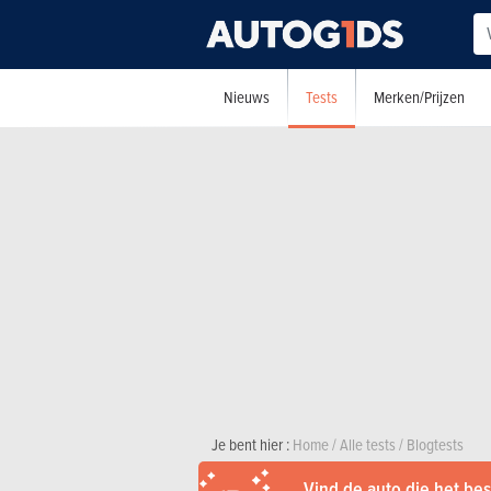
Tests
Nieuws
Merken/Prijzen
Je bent hier :
Home
/
Alle tests
/
Blogtests
Vind de auto die het best