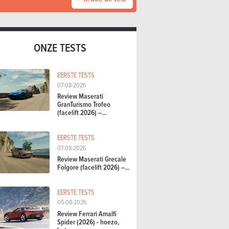
ONZE TESTS
EERSTE TESTS
07-08-2026
Review Maserati
GranTurismo Trofeo
(facelift 2026) –...
EERSTE TESTS
07-08-2026
Review Maserati Grecale
Folgore (facelift 2026) –...
EERSTE TESTS
05-08-2026
Review Ferrari Amalfi
Spider (2026) - hoezo,