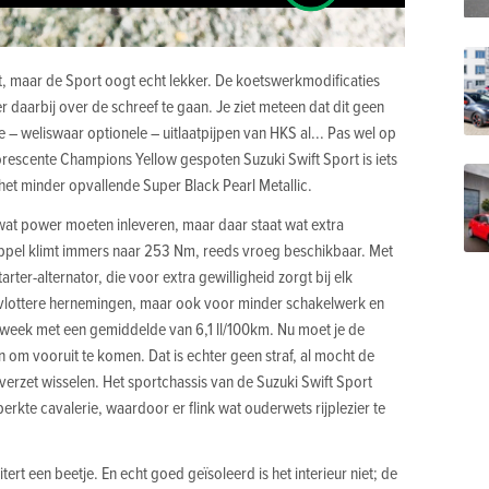
it, maar de Sport oogt echt lekker. De koetswerkmodificaties
 daarbij over de schreef te gaan. Je ziet meteen dat dit geen
ie – weliswaar optionele – uitlaatpijpen van HKS al... Pas wel op
uorescente Champions Yellow gespoten Suzuki Swift Sport is iets
het minder opvallende Super Black Pearl Metallic.
 wat power moeten inleveren, maar daar staat wat extra
pel klimt immers naar 253 Nm, reeds vroeg beschikbaar. Met
rter-alternator, die voor extra gewilligheid zorgt bij elk
or vlottere hernemingen, maar ook voor minder schakelwerk en
tweek met een gemiddelde van 6,1 ll/100km. Nu moet je de
n om vooruit te komen. Dat is echter geen straf, al mocht de
erzet wisselen. Het sportchassis van de Suzuki Swift Sport
erkte cavalerie, waardoor er flink wat ouderwets rijplezier te
tert een beetje. En echt goed geïsoleerd is het interieur niet; de