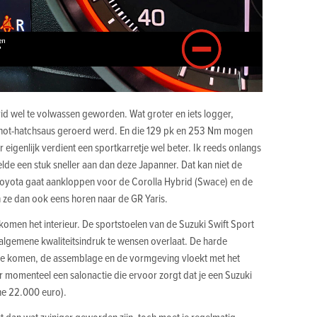
rid wel te volwassen geworden. Wat groter en iets logger,
e hot-hatchsaus geroerd werd. En die 129 pk en 253 Nm mogen
r eigenlijk verdient een sportkarretje wel beter. Ik reeds onlangs
lde een stuk sneller aan dan deze Japanner. Dat kan niet de
j Toyota gaat aankloppen voor de Corolla Hybrid (Swace) en de
 ze dan ook eens horen naar de GR Yaris.
omen het interieur. De sportstoelen van de Suzuki Swift Sport
algemene kwaliteitsindruk te wensen overlaat. De harde
rk te komen, de assemblage en de vormgeving vloekt met het
 er momenteel een salonactie die ervoor zorgt dat je een Suzuki
ine 22.000 euro).