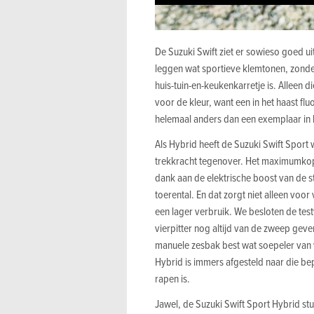
De Suzuki Swift ziet er sowieso goed u
leggen wat sportieve klemtonen, zonder
huis-tuin-en-keukenkarretje is. Alleen d
voor de kleur, want een in het haast fl
helemaal anders dan een exemplaar in 
Als Hybrid heeft de Suzuki Swift Sport
trekkracht tegenover. Het maximumkop
dank aan de elektrische boost van de sta
toerental. En dat zorgt niet alleen vo
een lager verbruik. We besloten de tes
vierpitter nog altijd van de zweep geve
manuele zesbak best wat soepeler van v
Hybrid is immers afgesteld naar die bep
rapen is.
Jawel, de Suzuki Swift Sport Hybrid stui