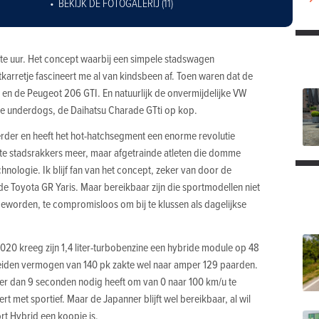
BEKIJK DE FOTOGALERIJ (11)
ste uur. Het concept waarbij een simpele stadswagen
karretje fascineert me al van kindsbeen af. Toen waren dat de
 en de Peugeot 206 GTI. En natuurlijk de onvermijdelijke VW
 de underdogs, de Daihatsu Charade GTti op kop.
verder en heeft het hot-hatchsegment een enorme revolutie
 stadsrakkers meer, maar afgetrainde atleten die domme
nologie. Ik blijf fan van het concept, zeker van door de
e Toyota GR Yaris. Maar bereikbaar zijn die sportmodellen niet
 geworden, te compromisloos om bij te klussen als dagelijkse
2020 kreeg zijn 1,4 liter-turbobenzine een hybride module op 48
eiden vermogen van 140 pk zakte wel naar amper 129 paarden.
er dan 9 seconden nodig heeft om van 0 naar 100 km/u te
ert met sportief. Maar de Japanner blijft wel bereikbaar, al wil
rt Hybrid een koopje is.