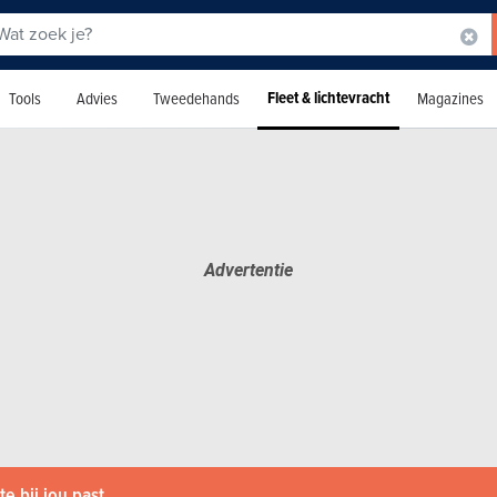
Fleet & lichtevracht
Tools
Advies
Tweedehands
Magazines
e bij jou past