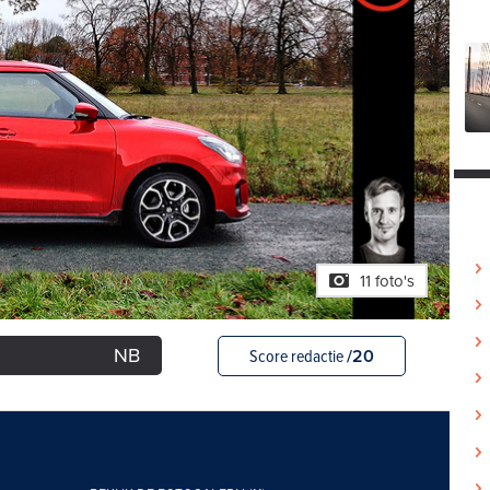
11 foto's
NB
Score redactie
/20