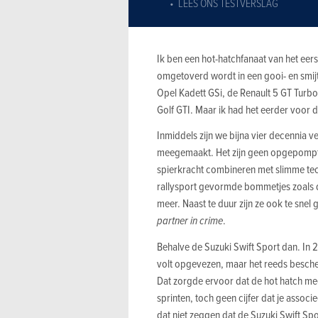
LEES ONS TESTVERSLAG
Ik ben een hot-hatchfanaat van het eer
omgetoverd wordt in een gooi- en smijt
Opel Kadett GSi, de Renault 5 GT Turbo
Golf GTI. Maar ik had het eerder voor
Inmiddels zijn we bijna vier decennia 
meegemaakt. Het zijn geen opgepompte
spierkracht combineren met slimme tech
rallysport gevormde bommetjes zoals d
meer. Naast te duur zijn ze ook te snel
partner in crime
.
Behalve de Suzuki Swift Sport dan. In 
volt opgevezen, maar het reeds besch
Dat zorgde ervoor dat de hot hatch me
sprinten, toch geen cijfer dat je associe
dat niet zeggen dat de Suzuki Swift Spo