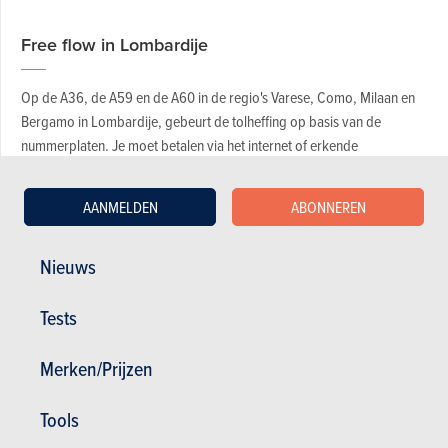
Free flow in Lombardije
Op de A36, de A59 en de A60 in de regio's Varese, Como, Milaan en
Bergamo in Lombardije, gebeurt de tolheffing op basis van de
nummerplaten. Je moet betalen via het internet of erkende
betaalcentra. Meer info volgt.
AANMELDEN
ABONNEREN
Wegeninfo
Nieuws
De
website Autostrade
(Engels en Italiaans) legt alle in Italië aanvaarde
betaalmiddelen uit en biedt een routeplanner en tolberekenaar aan.
Tests
Op het tolwegennet geeft een verkeersinformatiedienst, beheerd door
RAI, overal wegennieuws op dezelfde frequentie (103.3 MHz FM,
Merken/Prijzen
Isoradio) of op het multiplex van RAI op DAB+. De privéradiozender
RTL doet dat ook op de frequentie 102.5 MHz FM en via DAB+.
Tools
Terug naar het menu "Italië: tolwegen en stadstol"