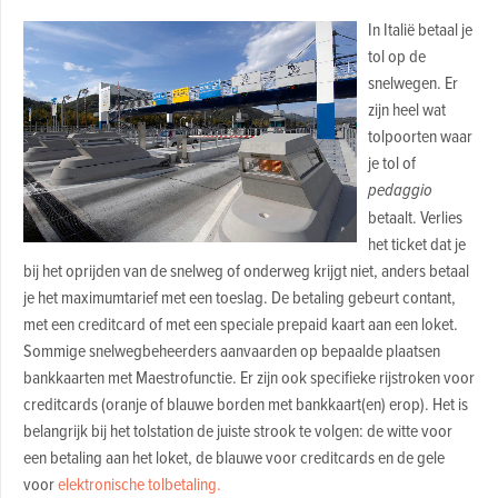
In Italië betaal je
tol op de
snelwegen. Er
zijn heel wat
tolpoorten waar
je tol of
pedaggio
betaalt. Verlies
het ticket dat je
bij het oprijden van de snelweg of onderweg krijgt niet, anders betaal
je het maximumtarief met een toeslag. De betaling gebeurt contant,
met een creditcard of met een speciale prepaid kaart aan een loket.
Sommige snelwegbeheerders aanvaarden op bepaalde plaatsen
bankkaarten met Maestrofunctie. Er zijn ook specifieke rijstroken voor
creditcards (oranje of blauwe borden met bankkaart(en) erop). Het is
belangrijk bij het tolstation de juiste strook te volgen: de witte voor
een betaling aan het loket, de blauwe voor creditcards en de gele
voor
elektronische tolbetaling.