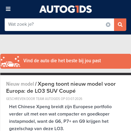
Vind de auto die het beste bij jou past
Xpeng toont nieuw model voor
Nieuw model
/
Europa: de LO3 SUV Coupé
GESCHREVEN DOOR TEAM AUTOGIDS OP
03-07-2026
Het Chinese Xpeng breidt zijn Europese portfolio
verder uit met een wat compacter en goedkoper
instapmodel, want de G6, P7+ en G9 krijgen het
gezelschap van deze LO3.