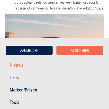
constructeur geeft nog geen afmetingen, batterijcapaciteit,
rijbereik of vermogenscijfers vrij, die informatie volgt op 16 juli.
AANMELDEN
ABONNEREN
Nieuws
Tests
2. Focus op software en rijassistentie
Merken/Prijzen
De L03 moet Xpengs nieuwste generatie intelligente mobiliteit
naar Europa brengen. Het merk spreekt over een
Tools
softwaregedefinieerde rijervaring, verbonden diensten, over-