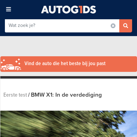
Vind de auto die het beste bij jou past
BMW X1: In de verdediging
Eerste test
/