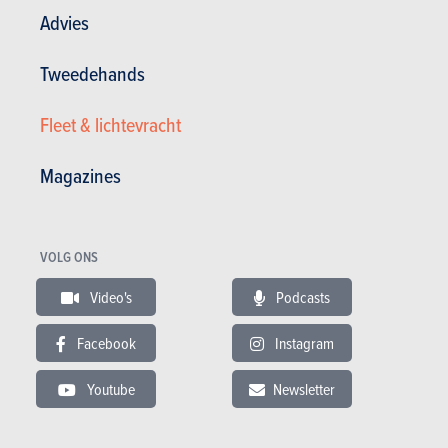
Advies
Tweedehands
Bekijk de fotogalerij
Fleet & lichtevracht
Magazine kopen (n° 1012)
Magazines
In dit artikel :
Ford
,
Ford Mustang
VOLG ONS
Video's
Podcasts
Facebook
Instagram
GESCHREVEN DOOR
LAURENT BLAIRON
OP
16-08-2018
Redactiesecretaris/eindredacteur/testrijder AutoGids
Youtube
Newsletter