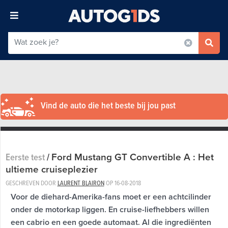
Vind de auto die het beste bij jou past
Ford Mustang GT Convertible A : Het
Eerste test
/
ultieme cruiseplezier
GESCHREVEN DOOR
LAURENT BLAIRON
OP
16-08-2018
Voor de diehard-Amerika-fans moet er een achtcilinder
onder de motorkap liggen. En cruise-liefhebbers willen
een cabrio en een goede automaat. Al die ingrediënten