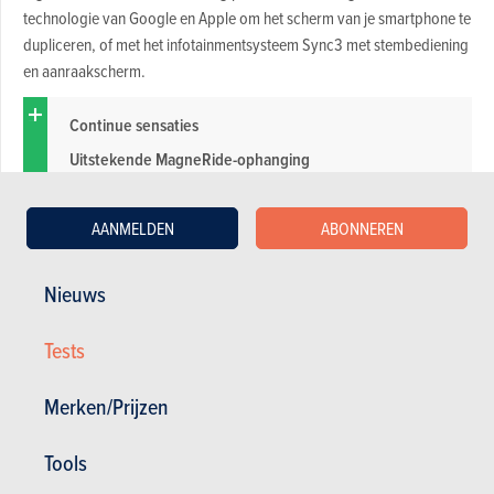
technologie van Google en Apple om het scherm van je smartphone te
dupliceren, of met het infotainmentsysteem Sync3 met stembediening
en aanraakscherm.
Continue sensaties
Uitstekende MagneRide-ophanging
Geslaagde tientrapsautomaat
Geslaagd digitaal instrumentenpaneel
AANMELDEN
ABONNEREN
Onthutsende prestaties
Nieuws
Toegang achterin met gesloten kap
Tests
Hoge belastingen
Merken/Prijzen
Stevig bandenbudget
Toegang tot en vorm van de koffer
Tools
Bediening kap enkel bij stilstand