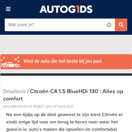
Vind de auto die het beste bij jou past
Citroën C4 1.5 BlueHDi 130 : Alles op
Detailtests
/
comfort
GESCHREVEN DOOR BENOÎT LAYS OP
19-05-2021
Na een tijdje op de dool geweest te zijn kiest Citroën er
sinds enige tijd voor om terug te keren naar waar het
goed in is: auto’s maken die opvallen én comfortabel