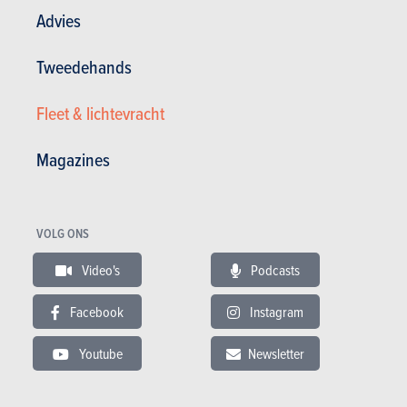
Advies
Tweedehands
GESCHREVEN DOOR BENOÎT LAYS OP
19-05-2021
Fleet & lichtevracht
Magazines
VOLG ONS
Video's
Podcasts
Facebook
Instagram
VIDEO
Youtube
Newsletter
Laatste aanbevolen video