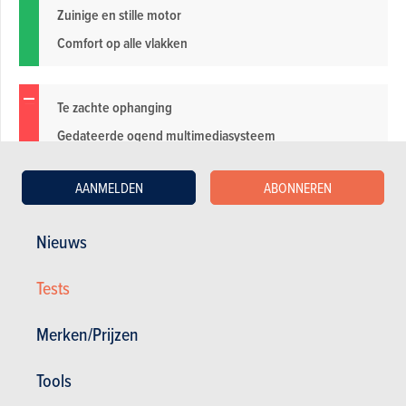
Zuinige en stille motor
Comfort op alle vlakken
Te zachte ophanging
Gedateerde ogend multimediasysteem
Hoofdruimte achterin
AANMELDEN
ABONNEREN
Nieuws
Bekijk de fotogalerij
Tests
Magazine kopen (n° 1081)
Merken/Prijzen
In dit artikel :
Citroën
,
Citroën C4
Tools