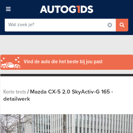
Vind de auto die het beste bij jou past
Mazda CX-5 2.0 SkyActiv-G 165 -
Korte tests
/
detailwerk