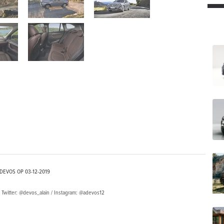
 DEVOS OP
03-12-2019
 Twitter: @devos_alain / Instagram: @adevos12