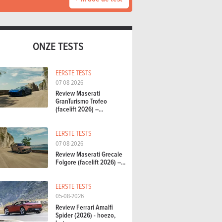
ONZE TESTS
EERSTE TESTS
07-08-2026
Review Maserati
GranTurismo Trofeo
(facelift 2026) –...
EERSTE TESTS
07-08-2026
Review Maserati Grecale
Folgore (facelift 2026) –...
EERSTE TESTS
05-08-2026
Review Ferrari Amalfi
Spider (2026) - hoezo,