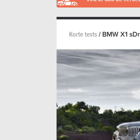
Korte tests
/
BMW X1 sDriv