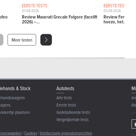
EERSTE TESTS
EERSTE TESTS
07-08-2026
05-08-2026
ofeo
Review Maserati Grecale Folgore (facelift
Review Ferrari Am
2026) –...
hoezo, het...
Meer testen
ehands & Stock
Autotests
Mi
ehandswagens
Alle tests
In
wagens
Eerste tests
Ab
zoekertje plaatsen
Gedetailleerde tests
Vergelijkende tests
 voorwaarden
|
Cookies
|
Intellectuele eigendomsrechten