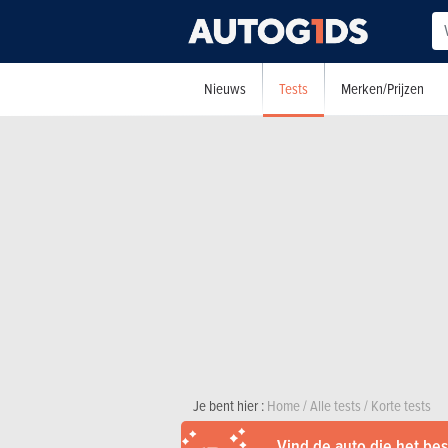
Tests
Nieuws
Merken/Prijzen
Je bent hier :
Home
/
Alle tests
/
Korte tests
Vind de auto die het best