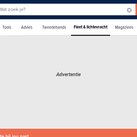
Fleet & lichtevracht
Tools
Advies
Tweedehands
Magazines
e bij jou past