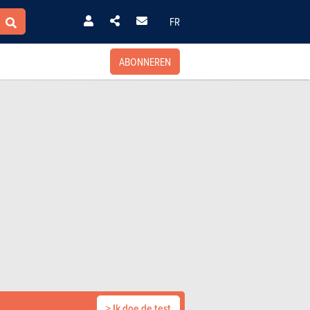
FR
ABONNEREN
> Ik doe de test