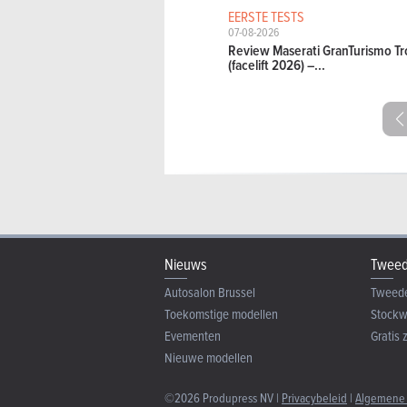
EERSTE TESTS
07-08-2026
Review Maserati GranTurismo Tr
(facelift 2026) –...
Nieuws
Tweed
Autosalon Brussel
Tweed
Toekomstige modellen
Stock
Evementen
Gratis 
Nieuwe modellen
©2026 Produpress NV |
Privacybeleid
|
Algemene