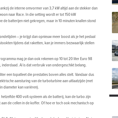
 dankzij de interne omvormer van 3,7 kW altijd aan de stekker dan
woon naar Race. In die setting wordt er tot 150 kW
de batterijen niet gekregen, maar in 10 minuten knallen stond
rondetijden – je krijgt dan opnieuw meer boost als je het pedaal
tookten tijdens dat raketten, kan je immers bezwaarlijk stellen
programma mag je dan ook rekenen op 10 tot 20 liter Euro 98
r, inderdaad. Al is dat verbruik van ondergeschikt belang.
iter een topatleet die prestaties boven alles stelt. Vandaar dus
elektrische aansturing van de turboturbine aan uitlaatzijde (met
 in diameter kan variëren).
 hetzelfde 400 volt-systeem als de batterij, kan de turbo zijn
jt aan de cellen in de koffer. Of hoe er toch ook mechanisch op