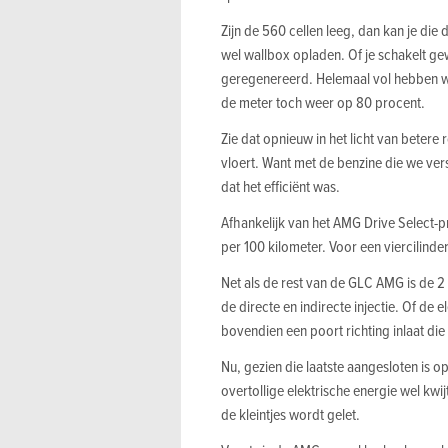
Zijn de 560 cellen leeg, dan kan je die
wel wallbox opladen. Of je schakelt ge
geregenereerd. Helemaal vol hebben we 
de meter toch weer op 80 procent.
Zie dat opnieuw in het licht van betere 
vloert. Want met de benzine die we vers
dat het efficiënt was.
Afhankelijk van het AMG Drive Select-
per 100 kilometer. Voor een viercilinde
Net als de rest van de GLC AMG is de 2 l
de directe en indirecte injectie. Of de 
bovendien een poort richting inlaat die
Nu, gezien die laatste aangesloten is op
overtollige elektrische energie wel kwi
de kleintjes wordt gelet.