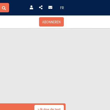
FR
ABONNEREN
> Ik doe de test