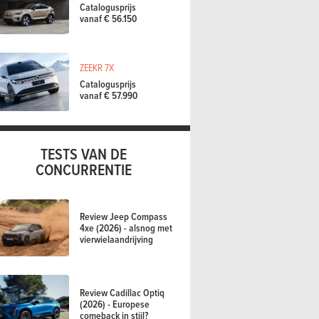
Catalogusprijs
vanaf € 56.150
ZEEKR 7X
Catalogusprijs
vanaf € 57.990
TESTS VAN DE
CONCURRENTIE
Review Jeep Compass
4xe (2026) - alsnog met
vierwielaandrijving
Review Cadillac Optiq
(2026) - Europese
comeback in stijl?