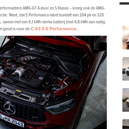
g performantere AMG-GT 4-door en S Klasse – kreeg ook de AMG-
njectie. Want, dat E Perfomance-label bundelt een 204 pk en 320
 samen met een 6,1 kWh sterke batterij (met 4,8 kWh aan nuttig
t geval is voor de
C 63 S E Performance
.