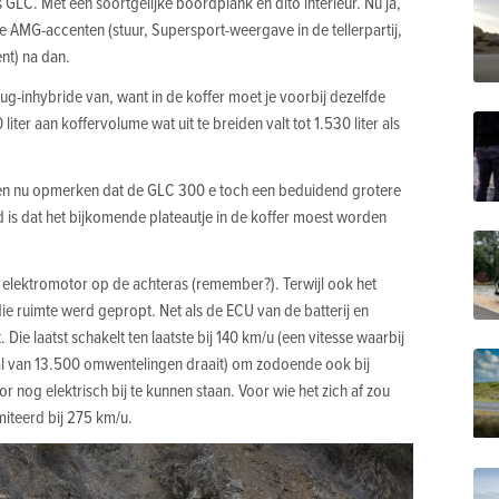
GLC. Met een soortgelijke boordplank en dito interieur. Nu ja,
e AMG-accenten (stuur, Supersport-weergave in de tellerpartij,
nt) na dan.
-inhybride van, want in de koffer moet je voorbij dezelfde
 liter aan koffervolume wat uit te breiden valt tot 1.530 liter als
en nu opmerken dat de GLC 300
e toch een beduidend grotere
d is dat het bijkomende plateautje in de koffer moest worden
e elektromotor op de achteras (remember?). Terwijl ook het
 die ruimte werd gepropt. Net als de ECU van de batterij en
ie laatst schakelt ten laatste bij 140 km/u (een vitesse waarbij
al van 13.500 omwentelingen draait) om zodoende ook bij
nog elektrisch bij te kunnen staan. Voor wie het zich af zou
miteerd bij 275 km/u.