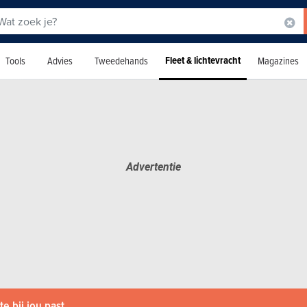
Fleet & lichtevracht
Tools
Advies
Tweedehands
Magazines
e bij jou past