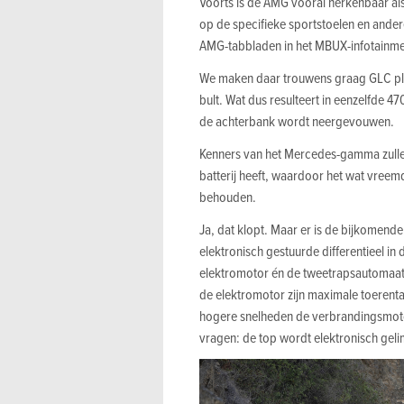
Voorts is de AMG vooral herkenbaar als 
op de specifieke sportstoelen en ander
AMG-tabbladen in het MBUX-infotainme
We maken daar trouwens graag GLC plug
bult. Wat dus resulteert in eenzelfde 470
de achterbank wordt neergevouwen.
Kenners van het Mercedes-gamma zull
batterij heeft, waardoor het wat vreem
behouden.
Ja, dat klopt. Maar er is de bijkomend
elektronisch gestuurde differentieel in
elektromotor én de tweetrapsautomaat. D
de elektromotor zijn maximale toerent
hogere snelheden de verbrandingsmotor 
vragen: de top wordt elektronisch geli