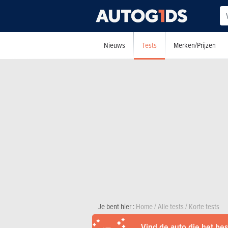
Tests
Nieuws
Merken/Prijzen
Je bent hier :
Home
/
Alle tests
/
Korte tests
Vind de auto die het best