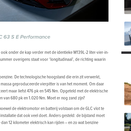
 63 S E Performance
 ook onder de kap verder met de identieke M139L-2 liter-vier-in-
nummer overigens staat voor ‘longitudinaal’, de richting waarin
obenzine. De technologische hoogstand die erin zit verwerkt,
in massa geproduceerde vierpitter is van het moment. Om daar
uceert maar liefst 476 pk en 545 Nm. Opgeteld met de elektrische
n van 680 pk en 1.020 Nm. Moet er nog zand zijn?
 hoewel de elektromotor en batterij volstaan om de GLC vlot te
 installatie dat ook veel doet. Anders gesteld: de bijstand moet
 dan 12 kilometer elektrisch kan rijden – en zo wat benzine