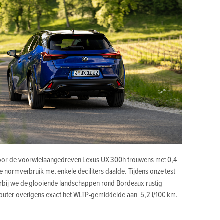
voor de voorwielaangedreven Lexus UX 300h trouwens met 0,4
e normverbruik met enkele deciliters daalde. Tijdens onze test
arbij we de glooiende landschappen rond Bordeaux rustig
uter overigens exact het WLTP-gemiddelde aan: 5,2 l/100 km.