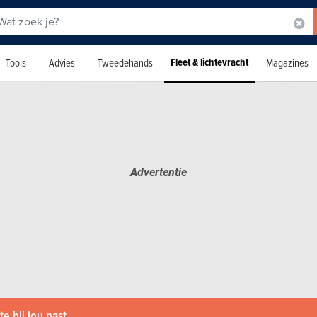
Fleet & lichtevracht
Tools
Advies
Tweedehands
Magazines
e bij jou past