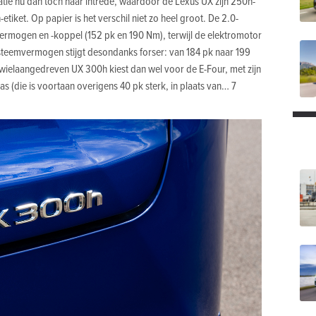
tie nu dan toch haar intrede, waardoor de Lexus UX zijn 250h-
etiket. Op papier is het verschil niet zo heel groot. De 2.0-
rmogen en -koppel (152 pk en 190 Nm), terwijl de elektromotor
steemvermogen stijgt desondanks forser: van 184 pk naar 199
wielaangedreven UX 300h kiest dan wel voor de E-Four, met zijn
s (die is voortaan overigens 40 pk sterk, in plaats van… 7