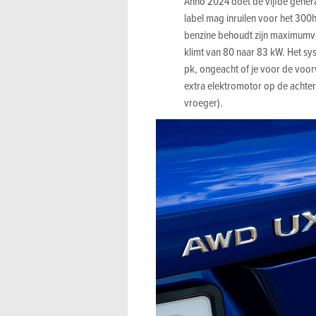
Anno 2024 doet de vijfde genera
label mag inruilen voor het 300h-
benzine behoudt zijn maximumve
klimt van 80 naar 83 kW. Het sy
pk, ongeacht of je voor de voor
extra elektromotor op de achtera
vroeger).