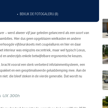
BEKIJK DE FOTOGALERIJ (8)
r – werd alweer vijf jaar geleden gelanceerd als een soort van
nambities. Hier dus geen opgeblazen wielkasten en andere
 verhoogde vijfdeurskoets met coupéallures en hier en daar
 interieur was enigszins excentriek, maar wel typisch Lexus,
d en anderzijds enkele betwijfelbare ergonomische keuzes.
 bracht vooral een sterk verbeterd infotainmentsysteem, een
idspakket en een geoptimaliseerde geluiddemping mee. Aan de
 niet: die bleef steken in de vierde generatie. Dat wordt nu
s UX 300h