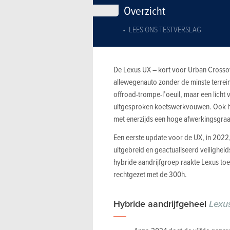
Overzicht
LEES ONS TESTVERSLAG
De Lexus UX – kort voor Urban Crossove
allewegenauto zonder de minste terrei
offroad-trompe-l’oeuil, maar een licht
uitgesproken koetswerkvouwen. Ook het
met enerzijds een hoge afwerkingsgraa
Een eerste update voor de UX, in 2022,
uitgebreid en geactualiseerd veilighe
hybride aandrijfgroep raakte Lexus toen
rechtgezet met de 300h.
Hybride aandrijfgeheel
Lexu