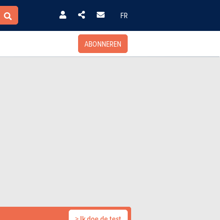
FR
ABONNEREN
> Ik doe de test