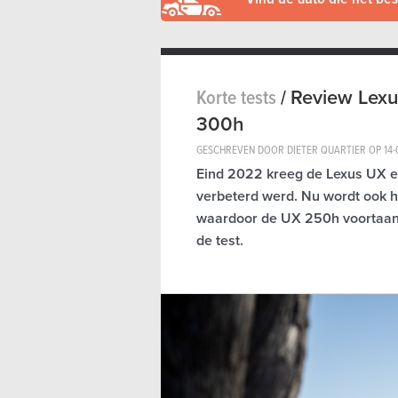
Korte tests
/
Review Lexu
300h
GESCHREVEN DOOR DIETER QUARTIER OP
14
Eind 2022 kreeg de Lexus UX ee
verbeterd werd. Nu wordt ook 
waardoor de UX 250h voortaan 
de test.