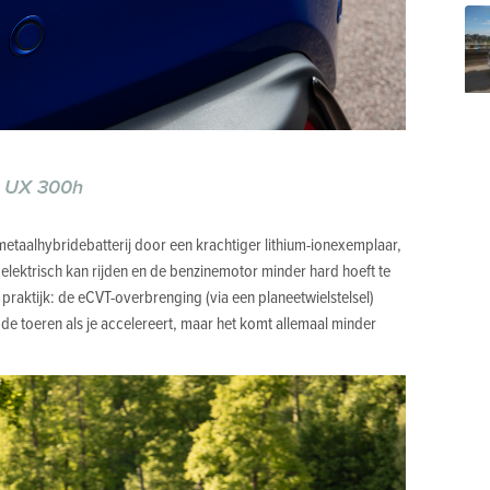
s UX 300h
metaalhybridebatterij door een krachtiger lithium-ionexemplaar,
lektrisch kan rijden en de benzinemotor minder hard hoeft te
 praktijk: de eCVT-overbrenging (via een planeetwielstelsel)
in de toeren als je accelereert, maar het komt allemaal minder