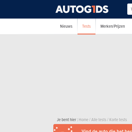
Tests
Nieuws
Merken/Prijzen
Je bent hier :
Home
/
Alle tests
/
Korte tests
Vind de auto die het best