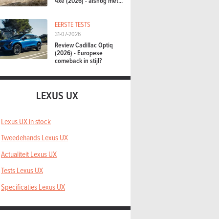
4xe (2026) - alsnog met...
EERSTE TESTS
31-07-2026
Review Cadillac Optiq
(2026) - Europese
comeback in stijl?
LEXUS UX
Lexus UX in stock
Tweedehands Lexus UX
Actualiteit Lexus UX
Tests Lexus UX
Specificaties Lexus UX