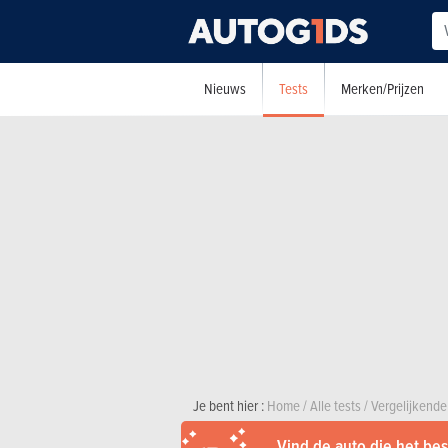
Tests
Nieuws
Merken/Prijzen
Je bent hier :
Home
/
Alle tests
/
Vergelijkende
Vind de auto die het best