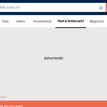
Fleet & lichtevracht
Tools
Advies
Tweedehands
Magazines
 tests
e bij jou past