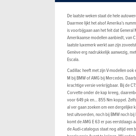
De laatste weken staat de hele autowe
Daarmee lijkt het alsof Amerika’s numm
is voorbijgaan aan het feit dat General
Amerikaanse modellen aanbiedt, van Ch
laatste luxemerk werkt aan zijn zovee
Genève erg nadrukkelijk aanwezig, met 
Escala.
Cadillac heeft met zijn V-modellen ook
M bij BMW of AMG bij Mercedes. Daarbij
krachtige versie verkrijgbaar. Bij de C
Corvette onder de kap kreeg, daaren
voor 649 pk en… 855 Nm koppel. Zelfs
al ver gaan zoeken om een dergelijke k
test uitvoerden, noch bij BMW noch bij
komt de AMG E 63 er pas eerstdaags a
de Audi-catalogus staat nog altijd een 