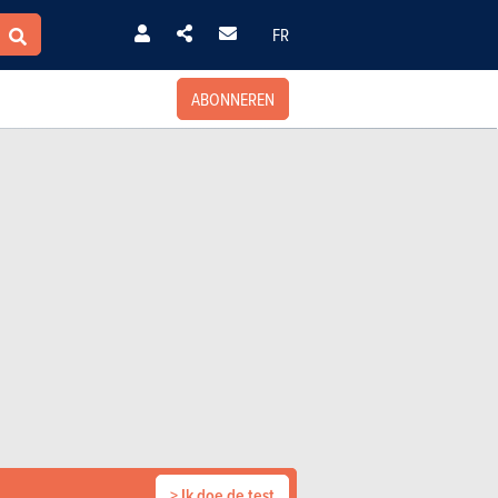
FR
ABONNEREN
> Ik doe de test