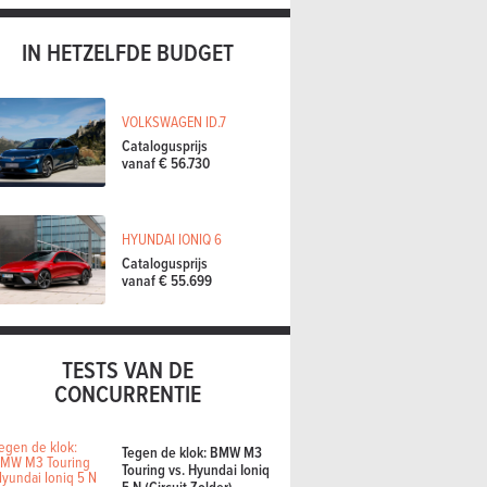
IN HETZELFDE BUDGET
VOLKSWAGEN ID.7
Catalogusprijs
vanaf € 56.730
HYUNDAI IONIQ 6
Catalogusprijs
vanaf € 55.699
TESTS VAN DE
CONCURRENTIE
Tegen de klok: BMW M3
Touring vs. Hyundai Ioniq
5 N (Circuit Zolder)