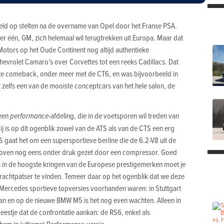
reld op stelten na de overname van Opel door het Franse PSA.
er één, GM, zich helemaal wil terugtrekken uit Europa. Maar dat
 Motors op het Oude Continent nog altijd authentieke
evrolet Camaro’s over Corvettes tot een reeks Cadillacs. Dat
lste comeback, onder meer met de CT6, en was bijvoorbeeld in
zelfs een van de mooiste conceptcars van het hele salon, de
 een
performance
-afdeling, die in de voetsporen wil treden van
 is op dit ogenblik zowel van de ATS als van de CTS een erg
TS gaat het om een supersportieve berline die de 6.2-V8 uit de
boven nog eens onder druk gezet door een compressor. Goed
 in de hoogste kringen van de Europese prestigemerken moet je
rachtpatser te vinden. Temeer daar op het ogenblik dat we deze
 Mercedes sportieve topversies voorhanden waren: in Stuttgart
an en op de nieuwe BMW M5 is het nog even wachten. Alleen in
beestje dat de confrontatie aankan: de RS6, enkel als