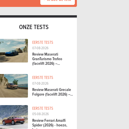
ONZE TESTS
EERSTE TESTS
07-08-2026
Review Maserati
GranTurismo Trofeo
(facelift 2026) –...
EERSTE TESTS
07-08-2026
Review Maserati Grecale
Folgore (facelift 2026) –...
EERSTE TESTS
05-08-2026
Review Ferrari Amalfi
Spider (2026) - hoezo,