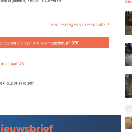
 hem in (ultieme) Performance-versie.
Voor en tegen van elke auto
ge testbericht lezen in ons e-magazine. (n° 976)
,
Audi
,
Audi A6
VERHELLE OP
29-03-2017