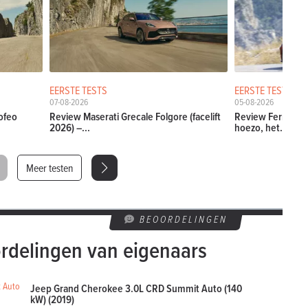
EERSTE TESTS
EERSTE TESTS
07-08-2026
05-08-2026
ofeo
Review Maserati Grecale Folgore (facelift
Review Ferrari Am
2026) –...
hoezo, het...
Meer testen
BEOORDELINGEN
rdelingen van eigenaars
Jeep Grand Cherokee 3.0L CRD Summit Auto (140
kW) (2019)