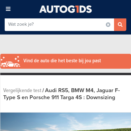
Vind de auto die het beste bij jou past
Audi RS5, BMW M4, Jaguar F-
Vergelijkende test
/
Type S en Porsche 911 Targa 4S : Downsizing