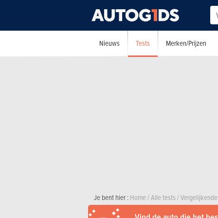
Tests
Nieuws
Merken/Prijzen
Je bent hier :
Home
/
Alle tests
/
Vergelijkende
Vind de auto die het best