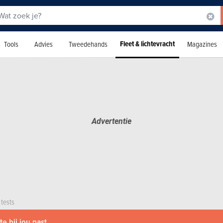
Fleet & lichtevracht
Tools
Advies
Tweedehands
Magazines
 tests
e bij jou past