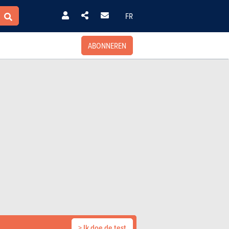
FR
ABONNEREN
> Ik doe de test