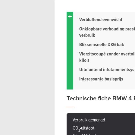
Verbluffend evenwicht
Onklopbare verhouding prest
verbruik
Bliksemsnelle DKG-bak
Vierzitscoupé zonder overtol
kilo’s
Uitmuntend infotainmentsy
Interessante basisprijs
Technische fiche BMW 4
Verbruik gemengd
CO
-uitstoot
2