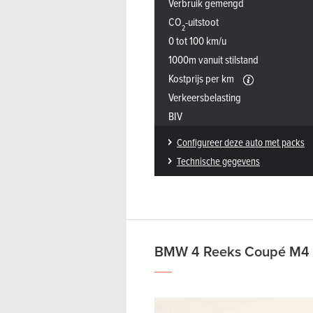
Verbruik gemengd
CO
-uitstoot
2
0 tot 100 km/u
1000m vanuit stilstand
Kostprijs per km
Verkeersbelasting
BIV
Configureer deze auto met packs
Technische gegevens
BMW 4 Reeks Coupé M4