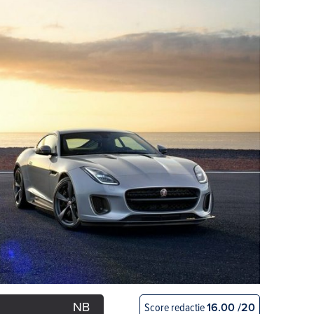
NB
Score redactie
16.00 /20