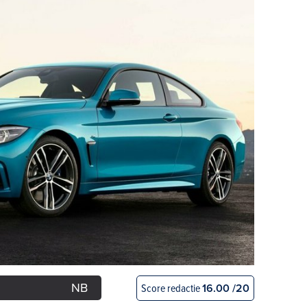
NB
Score redactie
16.00 /20