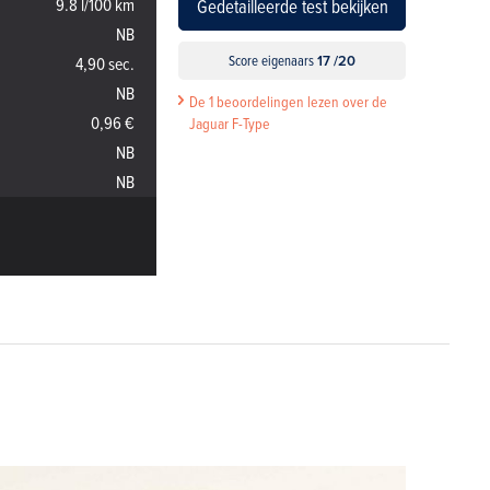
9.8 l/100 km
Gedetailleerde test bekijken
NB
Score eigenaars
17 /20
4,90 sec.
NB
De 1 beoordelingen lezen over de
0,96 €
Jaguar F-Type
NB
NB