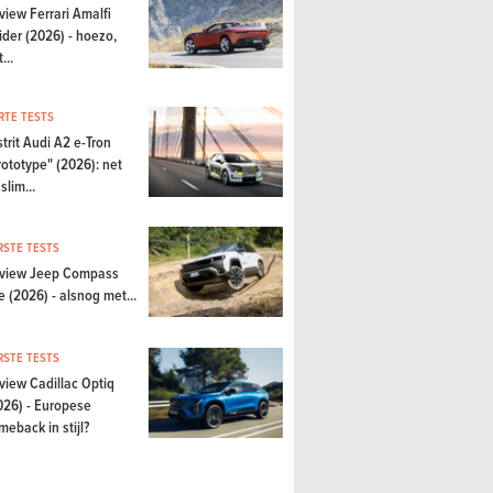
view Ferrari Amalfi
ider (2026) - hoezo,
...
RTE TESTS
strit Audi A2 e-Tron
rototype" (2026): net
slim...
RSTE TESTS
view Jeep Compass
e (2026) - alsnog met...
RSTE TESTS
view Cadillac Optiq
026) - Europese
meback in stijl?