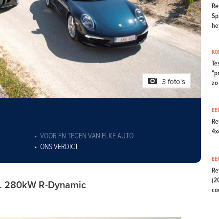
Re
Sp
het
KO
Te
"p
3 foto's
zo 
EE
Re
4x
VOOR EN TEGEN VAN ELKE AUTO
ONS VERDICT
EE
Re
(2
t. 280kW R-Dynamic
co