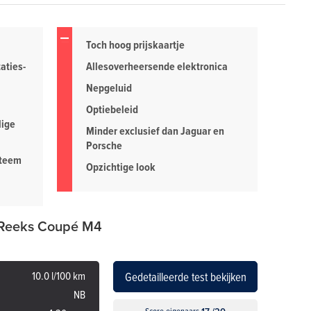
Toch hoog prijskaartje
aties-
Allesoverheersende elektronica
Nepgeluid
Optiebeleid
lige
Minder exclusief dan Jaguar en
Porsche
steem
Opzichtige look
 Reeks Coupé M4
10.0 l/100 km
Gedetailleerde test bekijken
NB
Score eigenaars