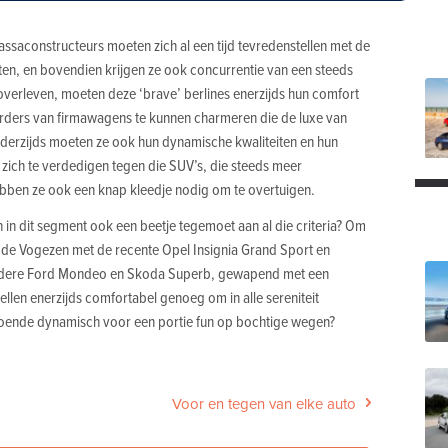
assaconstructeurs moeten zich al een tijd tevredenstellen met de
ten, en bovendien krijgen ze ook concurrentie van een steeds
 overleven, moeten deze ‘brave’ berlines enerzijds hun comfort
urders van firmawagens te kunnen charmeren die de luxe van
derzijds moeten ze ook hun dynamische kwaliteiten en hun
 zich te verdedigen tegen die SUV’s, die steeds meer
hebben ze ook een knap kleedje nodig om te overtuigen.
in dit segment ook een beetje tegemoet aan al die criteria? Om
 de Vogezen met de recente Opel Insignia Grand Sport en
s oudere Ford Mondeo en Skoda Superb, gewapend met een
llen enerzijds comfortabel genoeg om in alle sereniteit
ldoende dynamisch voor een portie fun op bochtige wegen?
Voor en tegen van elke auto