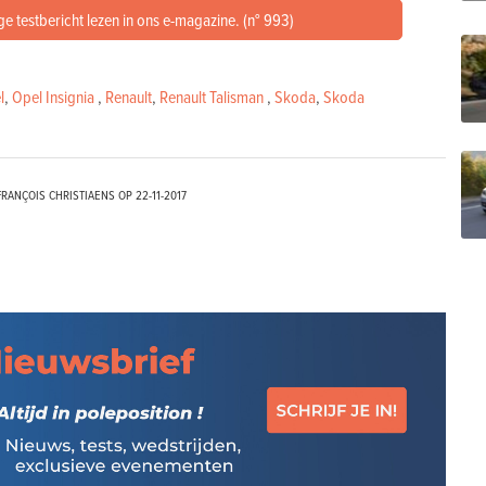
ge testbericht lezen in ons e-magazine. (n° 993)
l
,
Opel Insignia
,
Renault
,
Renault Talisman
,
Skoda
,
Skoda
RANÇOIS CHRISTIAENS OP
22-11-2017