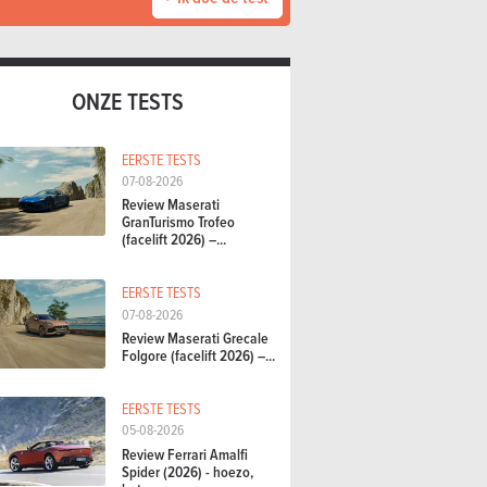
ONZE TESTS
EERSTE TESTS
07-08-2026
Review Maserati
GranTurismo Trofeo
(facelift 2026) –...
EERSTE TESTS
07-08-2026
Review Maserati Grecale
Folgore (facelift 2026) –...
EERSTE TESTS
05-08-2026
Review Ferrari Amalfi
Spider (2026) - hoezo,