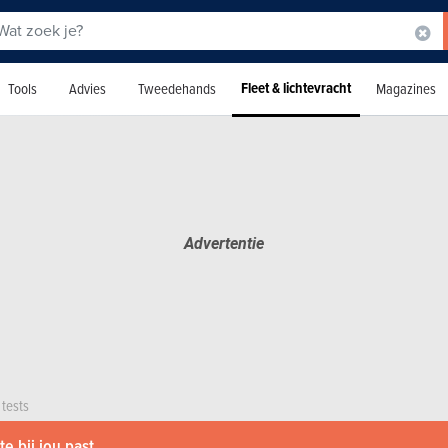
Fleet & lichtevracht
Tools
Advies
Tweedehands
Magazines
 tests
e bij jou past