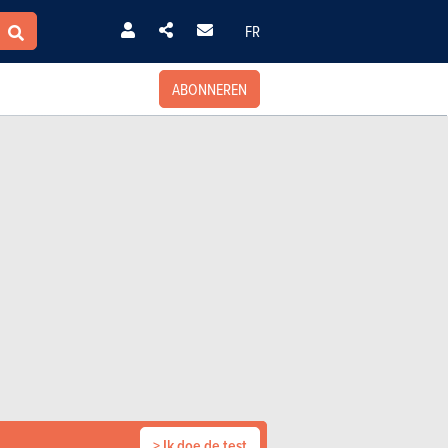
FR
ABONNEREN
> Ik doe de test