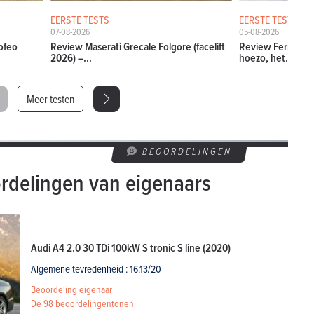
EERSTE TESTS
EERSTE TESTS
07-08-2026
05-08-2026
ofeo
Review Maserati Grecale Folgore (facelift
Review Ferrari Am
2026) –...
hoezo, het...
Meer testen
BEOORDELINGEN
rdelingen van eigenaars
Audi A4 2.0 30 TDi 100kW S tronic S line (2020)
Algemene tevredenheid : 16.13/20
Beoordeling eigenaar
De
98 beoordelingen
tonen