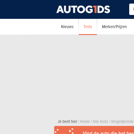
Tests
Nieuws
Merken/Prijzen
Je bent hier :
Home
/
Alle tests
/
Vergelijkende
Vind de auto die het best