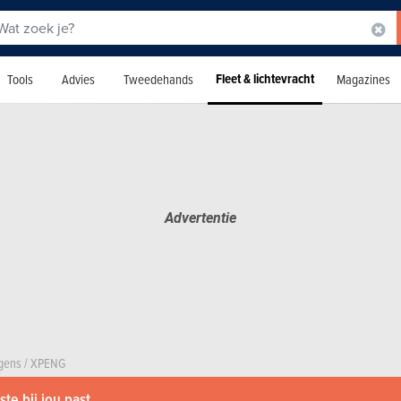
Fleet & lichtevracht
Tools
Advies
Tweedehands
Magazines
agens
/
XPENG
te bij jou past