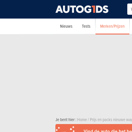
Merken/Prijzen
Nieuws
Tests
Je bent hier :
Home
/
Prijs en packs nieuwe w
Vind de auto die het bes