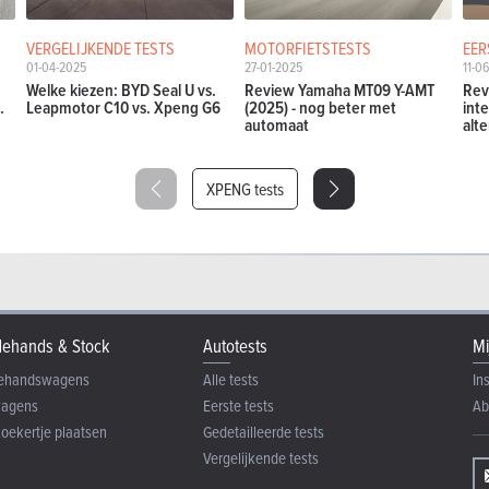
VERGELIJKENDE TESTS
MOTORFIETSTESTS
EER
01-04-2025
27-01-2025
11-0
Welke kiezen: BYD Seal U vs.
Review Yamaha MT09 Y-AMT
Rev
.
Leapmotor C10 vs. Xpeng G6
(2025) - nog beter met
int
automaat
alte
XPENG tests
ehands & Stock
Autotests
Mi
ehandswagens
Alle tests
In
wagens
Eerste tests
Ab
zoekertje plaatsen
Gedetailleerde tests
Vergelijkende tests