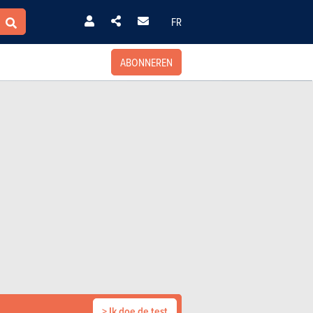
FR
ABONNEREN
> Ik doe de test