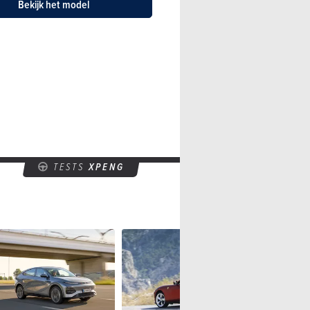
Bekijk het model
TESTS
XPENG