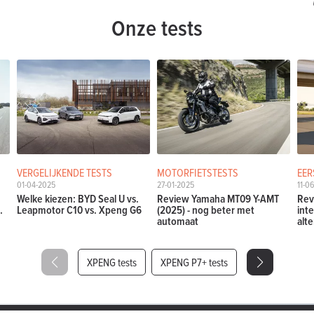
Onze tests
VERGELIJKENDE TESTS
MOTORFIETSTESTS
EER
01-04-2025
27-01-2025
11-0
Welke kiezen: BYD Seal U vs.
Review Yamaha MT09 Y-AMT
Rev
.
Leapmotor C10 vs. Xpeng G6
(2025) - nog beter met
int
automaat
alte
XPENG tests
XPENG P7+ tests