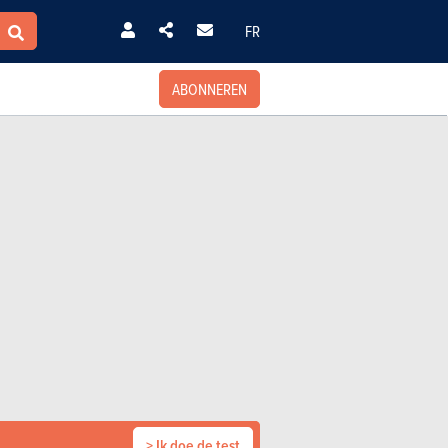
FR
ABONNEREN
> Ik doe de test