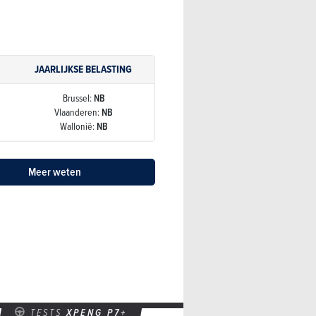
JAARLIJKSE BELASTING
Brussel:
NB
Vlaanderen:
NB
Wallonië:
NB
Meer weten
TESTS
XPENG P7+