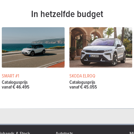
In hetzelfde budget
SMART #1
SKODA ELROQ
Catalogusprijs
Catalogusprijs
vanaf € 46.495
vanaf € 45.055
ehands & Stock
Autotests
Mi