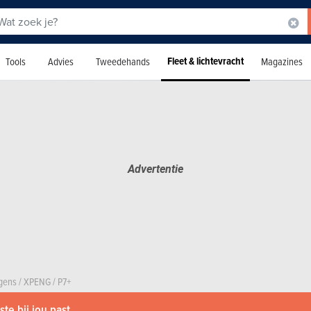
Fleet & lichtevracht
Tools
Advies
Tweedehands
Magazines
agens
/
XPENG
/
P7+
te bij jou past