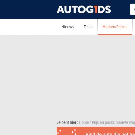
Merken/Prijzen
Nieuws
Tests
Je bent hier :
Home
/
Prijs en packs nieuwe w
Vind de auto die het bes