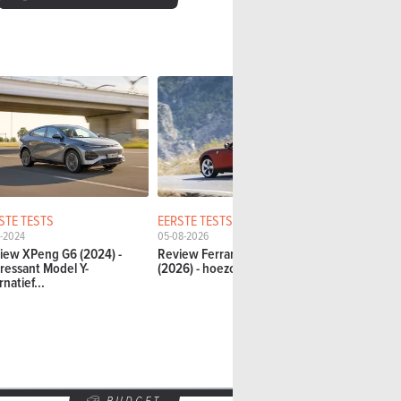
STE TESTS
EERSTE TESTS
KORTE TES
6-2024
05-08-2026
04-08-2026
iew XPeng G6 (2024) -
Review Ferrari Amalfi Spider
Testrit Audi
eressant Model Y-
(2026) - hoezo, het...
"prototype"
rnatief...
slim...