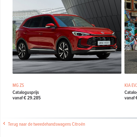
MG ZS
KIA EV
Catalogusprijs
Catalo
vanaf € 29.285
vanaf 
Terug naar de tweedehandswagens Citroën