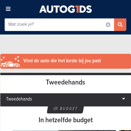
Vind de auto die het beste bij jou past
Tweedehands
Tweedehands
BUDGET
In hetzelfde budget