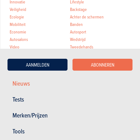
Innovatie
Lifestyle
Veiligheid
Backstage
Ecologie
Achter de schermen
Mobiliteit
Banden
Economie
Autosport
Autosalons
Wedstrijd
Video
Tweedehands
Dossier
Partner Content
Vlaanderen
Miles
AANMELDEN
ABONNEREN
Wallonië
Enquêtes
Brussel
Classics
Nieuws
Automarkt
Fleet & lichtevracht
Tests
Merken/Prijzen
Filter op merk
Abarth
Cupra
Ineos
Tools
Aiways
Dacia
Infiniti