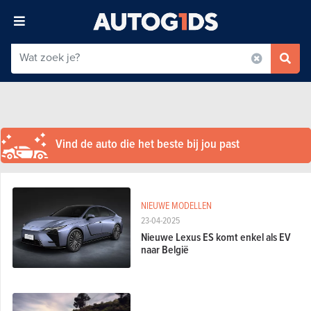
Vind de auto die het beste bij jou past
NIEUWE MODELLEN
23-04-2025
Nieuwe Lexus ES komt enkel als EV
naar België