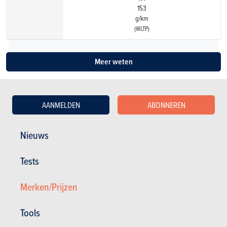
153
g/km
(WLTP)
Meer weten
AANMELDEN
ABONNEREN
Nieuws
Zie oudere modellen
Tests
Merken/Prijzen
Tools
MERCEDES-BENZ GLB