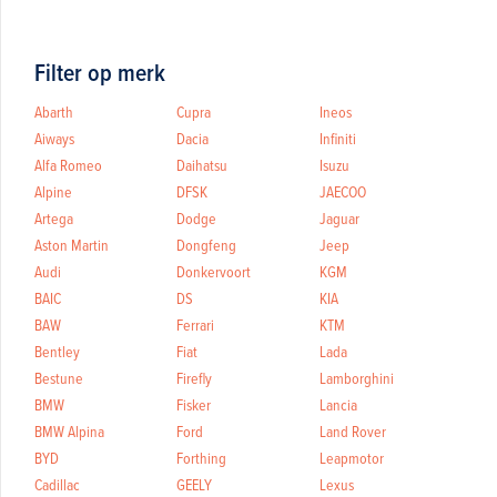
Filter op merk
Abarth
Cupra
Ineos
Aiways
Dacia
Infiniti
Alfa Romeo
Daihatsu
Isuzu
Alpine
DFSK
JAECOO
Artega
Dodge
Jaguar
Aston Martin
Dongfeng
Jeep
Audi
Donkervoort
KGM
BAIC
DS
KIA
BAW
Ferrari
KTM
Bentley
Fiat
Lada
Bestune
Firefly
Lamborghini
BMW
Fisker
Lancia
BMW Alpina
Ford
Land Rover
BYD
Forthing
Leapmotor
Cadillac
GEELY
Lexus