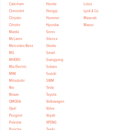
Caterham
Honda
Lotus
Chevrolet
Hongqi
Lynk & Co
Chrysler
Hummer
Maserati
Citroën
Hyundai
Maxus
Mazda
Seres
McLaren
Silence
Mercedes-Benz
Skoda
MG
Smart
MHERO
Ssangyong
Mia Electric
Subaru
MINI
Suzuki
Mitsubishi
SWM
Nio
Tesla
Nissan
Toyota
OMODA
Volkswagen
Opel
Volvo
Peugeot
Voyah
Polestar
XPENG
Porsche
Zeekr