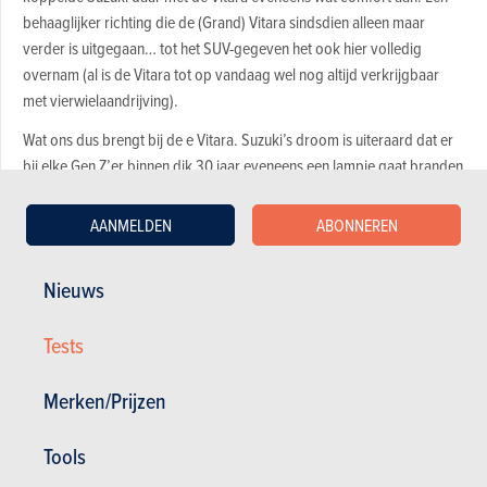
behaaglijker richting die de (Grand) Vitara sindsdien alleen maar
verder is uitgegaan… tot het SUV-gegeven het ook hier volledig
overnam (al is de Vitara tot op vandaag wel nog altijd verkrijgbaar
met vierwielaandrijving).
Wat ons dus brengt bij de e Vitara. Suzuki’s droom is uiteraard dat er
bij elke Gen Z’er binnen dik 30 jaar eveneens een lampje gaat branden
als de eerste EV van het merk ter sprake komt. Alleen is dat
toekomstperspectief pas realistisch als het straatbeeld zich vandaag
AANMELDEN
ABONNEREN
vult met de elektrische cross-over. En dat scenario kan zich dan weer
alleen uitrollen als het model – net als de oorspronkelijke Vitara eind
Nieuws
jaren 80 – troeven op tafel kan gooien waarop de verzamelde
concurrentie geen antwoord heeft…
Tests
Camouflagekleuren voor de urban jungle
Merken/Prijzen
Aan zijn looks zal het alvast niet gelegen zijn. Kloeke wielkasten gevuld
Tools
met forse (zwarte) 18- dan wel 19-duimvelgen, kleine raampjes in