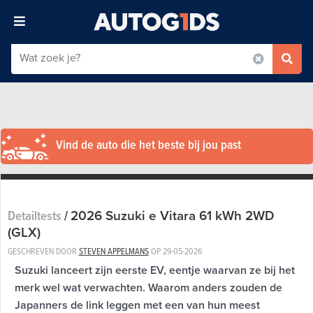
Vind de auto die het beste bij jou past
2026 Suzuki e Vitara 61 kWh 2WD
Detailtests
/
(GLX)
GESCHREVEN DOOR
STEVEN APPELMANS
OP
29-05-2026
Suzuki lanceert zijn eerste EV, eentje waarvan ze bij het
merk wel wat verwachten. Waarom anders zouden de
Japanners de link leggen met een van hun meest