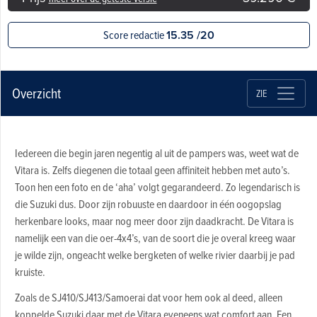
Score redactie
15.35 /20
Overzicht
ZIE
Iedereen die begin jaren negentig al uit de pampers was, weet wat de
Vitara is. Zelfs diegenen die totaal geen affiniteit hebben met auto’s.
Toon hen een foto en de ‘aha’ volgt gegarandeerd. Zo legendarisch is
die Suzuki dus. Door zijn robuuste en daardoor in één oogopslag
herkenbare looks, maar nog meer door zijn daadkracht. De Vitara is
namelijk een van die oer-4x4’s, van de soort die je overal kreeg waar
je wilde zijn, ongeacht welke bergketen of welke rivier daarbij je pad
kruiste.
Zoals de SJ410/SJ413/Samoerai dat voor hem ook al deed, alleen
koppelde Suzuki daar met de Vitara eveneens wat comfort aan. Een