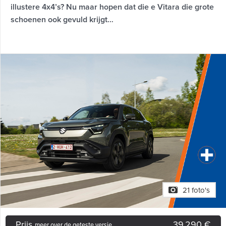
illustere 4x4’s? Nu maar hopen dat die e Vitara die grote
schoenen ook gevuld krijgt…
21 foto's
Prijs
39.290 €
meer over de geteste versie