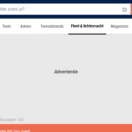
Fleet & lichtevracht
Tools
Advies
Tweedehands
Magazines
lkswagen
/
Id.7
te bij jou past