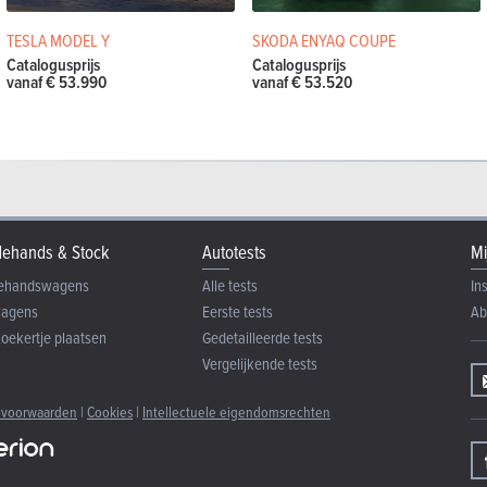
TESLA MODEL Y
SKODA ENYAQ COUPE
Catalogusprijs
Catalogusprijs
vanaf € 53.990
vanaf € 53.520
ehands & Stock
Autotests
Mi
ehandswagens
Alle tests
In
wagens
Eerste tests
Ab
zoekertje plaatsen
Gedetailleerde tests
Vergelijkende tests
 voorwaarden
|
Cookies
|
Intellectuele eigendomsrechten