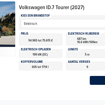
Volkswagen
ID.7 Tourer (2027)
KIES EEN BRANDSTOF
PRIJS
ELEKTRISCH RIJBEREIK
687 km
54.965 tot 75.615 €
16.6 kWh/100km
ELEKTRISCH OPLADEN
LENGTE
199 kW (DC)
5 m
KOFFERVOLUME
AANTAL VERSIES
605 tot 1714 l
9