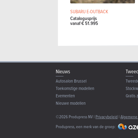
SUBARU E-OUTBACK
Catalogusprijs
vanaf € 51.995
Nieuws
Tweed
Autosalon Brussel
Tweed
Toekomstige modellen
Stock
Evementen
Gratis 
Nieuwe modellen
©2026 Produpress NV |
Privacybeleid
|
Algemene
Produpress, een merk van de groep: