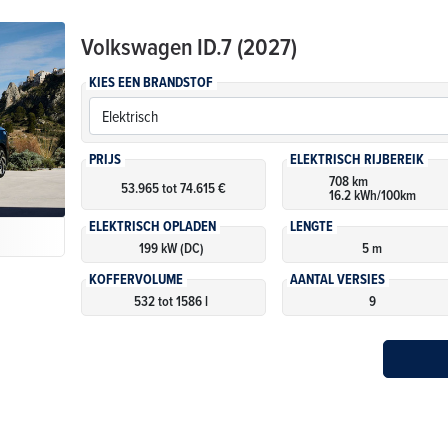
Volkswagen
ID.7 (2027)
KIES EEN BRANDSTOF
PRIJS
ELEKTRISCH RIJBEREIK
708 km
53.965 tot 74.615 €
16.2 kWh/100km
ELEKTRISCH OPLADEN
LENGTE
199 kW (DC)
5 m
KOFFERVOLUME
AANTAL VERSIES
532 tot 1586 l
9