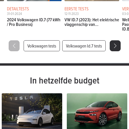
DETAILTESTS
EERSTE TESTS
VER
31-01-2024
12-11-2023
03-0
2024 Volkswagen ID.7 (77 kWh
VW ID.7 (2023): Het elektrische
Wel
/ Pro Business)
vlaggenschip van...
Pas
ID.
Volkswagen tests
Volkswagen Id.7 tests
In hetzelfde budget