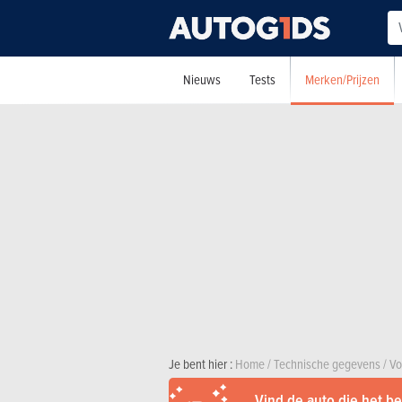
Merken/Prijzen
Nieuws
Tests
Je bent hier :
Home
/
Technische gegevens
/
Vo
Vind de auto die het bes