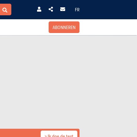
FR
ABONNEREN
> Ik doe de test