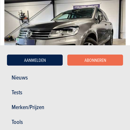
AANMELDEN
ABONNEREN
Nieuws
Volkswagen Touareg 3.0 TDi V6 Carat version 4 motion
Tests
21.990 €
133.887 km
01/2015
262 pk
Co2 : 174g
Merken/Prijzen
Tools