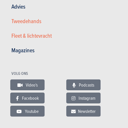
Advies
Tweedehands
Fleet & lichtevracht
Magazines
Volkswagen 3.2 V6 Tiptronic A
VOLG ONS
2.800 €
185.000 km
12/2002
Video's
Podcasts
219 pk
Co2
Facebook
Instagram
Youtube
Newsletter