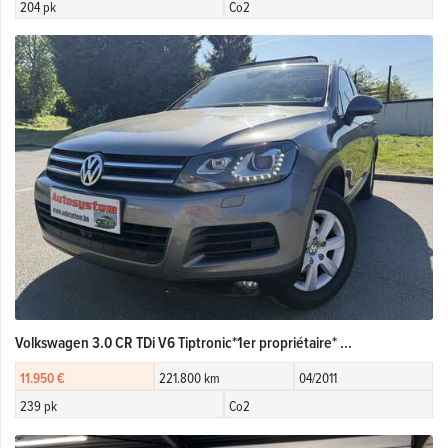
204 pk
Co2
Volkswagen 3.0 CR TDi V6 Tiptronic*1er propriétaire* ...
11.950 €
221.800 km
04/2011
239 pk
Co2