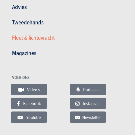
Advies
Tweedehands
Fleet & lichtevracht
Magazines
SUV's & Crossovers
VOLG ONS
Volkswagen
Video's
Podcasts
Touareg (2025)
Facebook
Instagram
NIET MEER BESCHIKBAAR
Youtube
Newsletter
KIES EEN BRANDSTOF