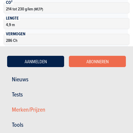
CO²
214 tot 230 g/km
(WLTP)
LENGTE
4,9 m
VERMOGEN
286 Ch
KOFFERVOLUME
810 tot 1800 l
AANMELDEN
ABONNEREN
AANTAL VERSIES
4
Nieuws
Meer weten
Tests
Merken/Prijzen
Tools