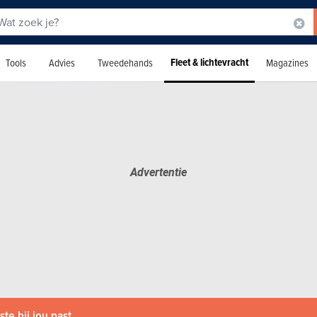
Fleet & lichtevracht
Tools
Advies
Tweedehands
Magazines
te bij jou past