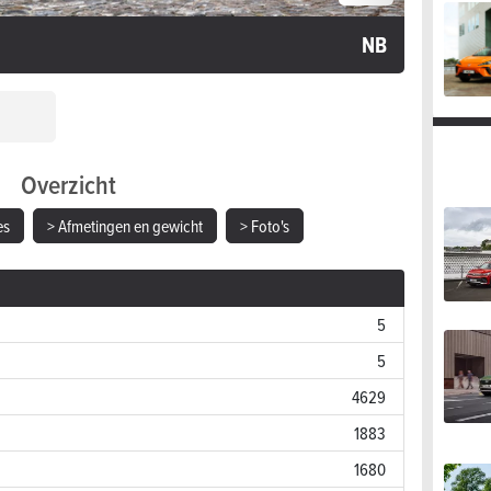
NB
Overzicht
es
> Afmetingen en gewicht
> Foto's
5
5
4629
1883
1680