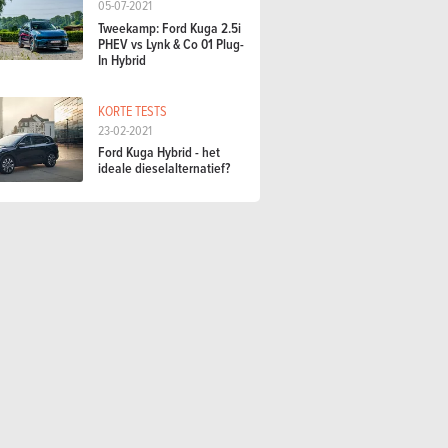
05-07-2021
Tweekamp: Ford Kuga 2.5i
PHEV vs Lynk & Co 01 Plug-
In Hybrid
KORTE TESTS
23-02-2021
Ford Kuga Hybrid - het
ideale dieselalternatief?