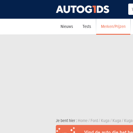
Merken/Prijzen
Nieuws
Tests
Je bent hier :
Home
/
Ford
/
Kuga
/
Kuga
/
Kuga
Vind de auto die het bes