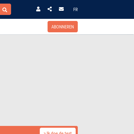
FR
ABONNEREN
> Ik doe de test