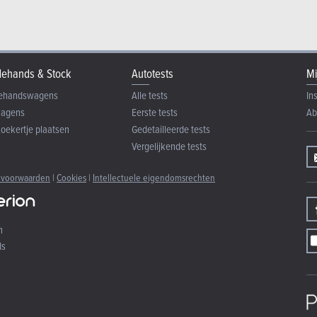
ehands & Stock
Autotests
Mi
ehandswagens
Alle tests
In
wagens
Eerste tests
Ab
zoekertje plaatsen
Gedetailleerde tests
Vergelijkende tests
 voorwaarden
|
Cookies
|
Intellectuele eigendomsrechten
n
ds