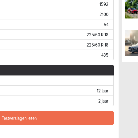
1592
2100
54
225/60 R 18
225/60 R 18
435
12 jaar
2 jaar
Testverslagen lezen