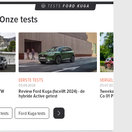
TESTS
FORD KUGA
Onze tests
EERSTE TESTS
VERGELIJKENDE T
05-09-2024
05-07-2021
.VW
Review Ford Kuga (facelift 2024) - de
Tweekamp: Ford K
hybride Active getest
Co 01 Plug-In Hyb
 tests
Ford Kuga tests