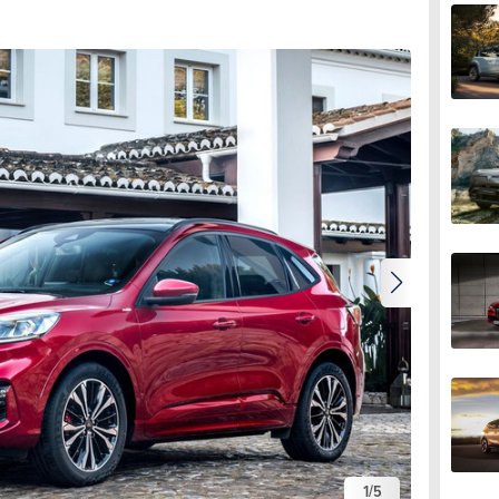
1
/
5