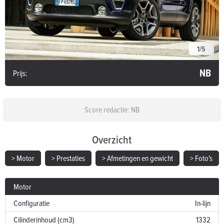
1
/
5
NB
Prijs:
Score redactie: NB
Overzicht
> Motor
> Prestaties
> Afmetingen en gewicht
> Foto's
Motor
Configuratie
In-lijn
Cilinderinhoud (cm3)
1332