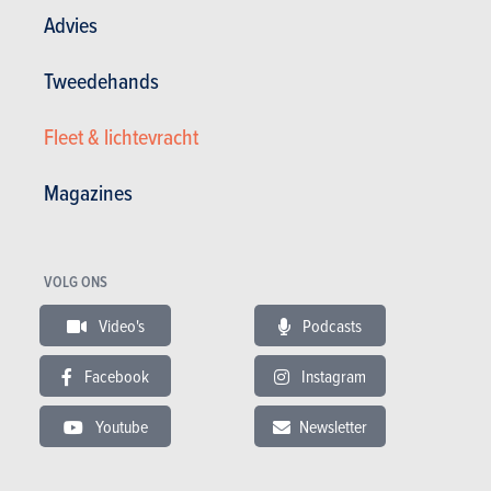
Advies
Testverslagen lezen
Tweedehands
Fleet & lichtevracht
TESTS
JEEP RENEGADE
Magazines
Onze tests
VOLG ONS
Video's
Podcasts
Facebook
Instagram
Youtube
Newsletter