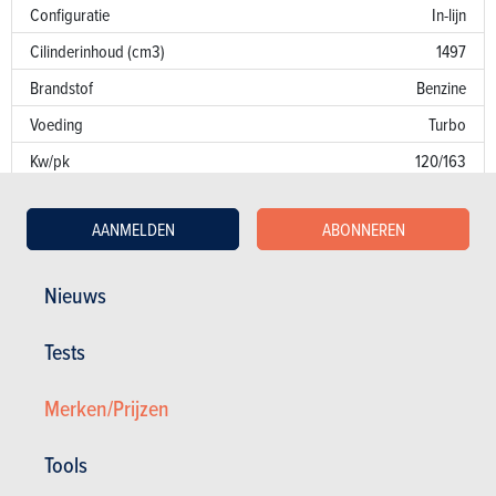
Configuratie
In-lijn
Cilinderinhoud (cm3)
1497
Brandstof
Benzine
Voeding
Turbo
Kw/pk
120/163
Koppel
280
AANMELDEN
ABONNEREN
Overbrenging
Vooraan
Versnellingsbak
Man. 6 bak
Nieuws
Emissienorm
E8
CO
-uitstoot
NB
Tests
2
Fiscaal vermogen
8
Merken/Prijzen
Garantie
Tools
Lakfouten