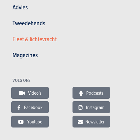
Advies
Tweedehands
Fleet & lichtevracht
KGM
Korando
Magazines
CATEGORIEËN
SUV's & Crossovers
BRANDSTOF
VOLG ONS
Benzine,
Diesel,
Elektrisch
CO2
Video's
Podcasts
199 g/km
(WLTP)
Facebook
Instagram
LENGTE
4,45 tot 4,47 m
Youtube
Newsletter
VERMOGEN
136 tot 190 PK